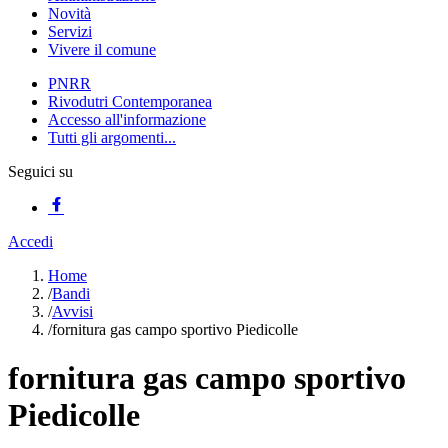
Novità
Servizi
Vivere il comune
PNRR
Rivodutri Contemporanea
Accesso all'informazione
Tutti gli argomenti...
Seguici su
Accedi
Home
/
Bandi
/
Avvisi
/
fornitura gas campo sportivo Piedicolle
fornitura gas campo sportivo
Piedicolle