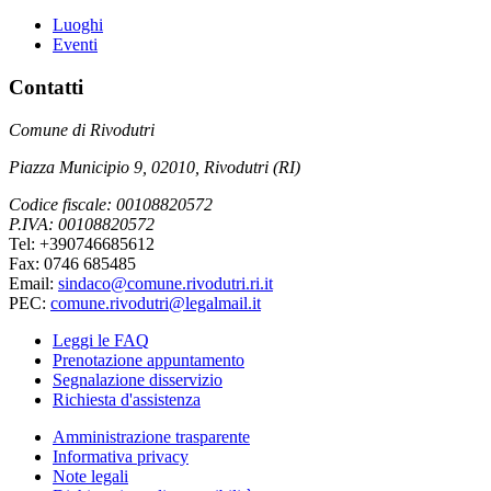
Luoghi
Eventi
Contatti
Comune di Rivodutri
Piazza Municipio 9, 02010, Rivodutri (RI)
Codice fiscale: 00108820572
P.IVA: 00108820572
Tel: +390746685612
Fax: 0746 685485
Email:
sindaco@comune.rivodutri.ri.it
PEC:
comune.rivodutri@legalmail.it
Leggi le FAQ
Prenotazione appuntamento
Segnalazione disservizio
Richiesta d'assistenza
Amministrazione trasparente
Informativa privacy
Note legali