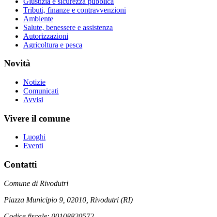
Giustizia e sicurezza pubblica
Tributi, finanze e contravvenzioni
Ambiente
Salute, benessere e assistenza
Autorizzazioni
Agricoltura e pesca
Novità
Notizie
Comunicati
Avvisi
Vivere il comune
Luoghi
Eventi
Contatti
Comune di Rivodutri
Piazza Municipio 9, 02010, Rivodutri (RI)
Codice fiscale: 00108820572