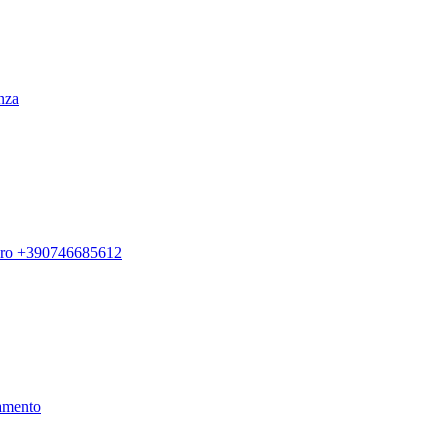
enza
ero +390746685612
amento