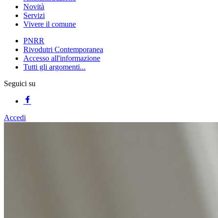
Novità
Servizi
Vivere il comune
PNRR
Rivodutri Contemporanea
Accesso all'informazione
Tutti gli argomenti...
Seguici su
Accedi
Homepage