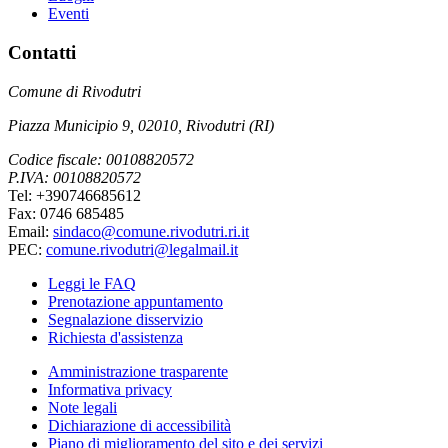
Eventi
Contatti
Comune di Rivodutri
Piazza Municipio 9, 02010, Rivodutri (RI)
Codice fiscale: 00108820572
P.IVA: 00108820572
Tel: +390746685612
Fax: 0746 685485
Email:
sindaco@comune.rivodutri.ri.it
PEC:
comune.rivodutri@legalmail.it
Leggi le FAQ
Prenotazione appuntamento
Segnalazione disservizio
Richiesta d'assistenza
Amministrazione trasparente
Informativa privacy
Note legali
Dichiarazione di accessibilità
Piano di miglioramento del sito e dei servizi