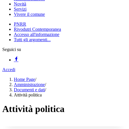
Novità
Servizi
Vivere il comune
PNRR
Rivodutri Contemporanea
Accesso all'informazione
Tutti gli argomenti...
Seguici su
Accedi
Home Page
/
Amministrazione
/
Documenti e dati
/
Attività politica
Attività politica