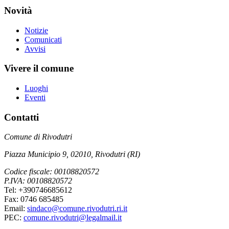
Novità
Notizie
Comunicati
Avvisi
Vivere il comune
Luoghi
Eventi
Contatti
Comune di Rivodutri
Piazza Municipio 9, 02010, Rivodutri (RI)
Codice fiscale: 00108820572
P.IVA: 00108820572
Tel: +390746685612
Fax: 0746 685485
Email:
sindaco@comune.rivodutri.ri.it
PEC:
comune.rivodutri@legalmail.it