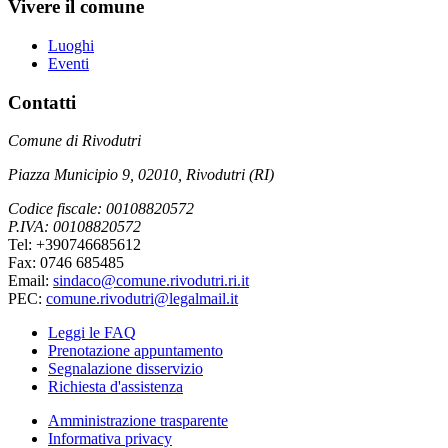
Vivere il comune
Luoghi
Eventi
Contatti
Comune di Rivodutri
Piazza Municipio 9, 02010, Rivodutri (RI)
Codice fiscale: 00108820572
P.IVA: 00108820572
Tel: +390746685612
Fax: 0746 685485
Email:
sindaco@comune.rivodutri.ri.it
PEC:
comune.rivodutri@legalmail.it
Leggi le FAQ
Prenotazione appuntamento
Segnalazione disservizio
Richiesta d'assistenza
Amministrazione trasparente
Informativa privacy