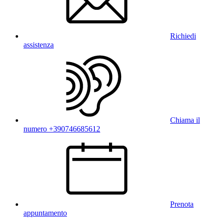
Richiedi
assistenza
Chiama il
numero +390746685612
Prenota
appuntamento