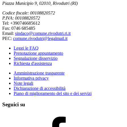
Piazza Municipio 9, 02010, Rivodutri (RI)
Codice fiscale: 00108820572
P.IVA: 00108820572
Tel: +390746685612
Fax: 0746 685485
Email:
sindaco@comune.rivodutri.ri.it
PEC:
comune.rivodutri@legalmail.it
Leggi le FAQ
Prenotazione appuntamento
Segnalazione disservizio
Richiesta d'assistenza
Amministrazione trasparente
Informativa privacy
Note legali
Dichiarazione di accessibilità
Piano di miglioramento del sito e dei servizi
Seguici su