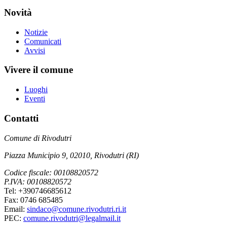
Novità
Notizie
Comunicati
Avvisi
Vivere il comune
Luoghi
Eventi
Contatti
Comune di Rivodutri
Piazza Municipio 9, 02010, Rivodutri (RI)
Codice fiscale: 00108820572
P.IVA: 00108820572
Tel: +390746685612
Fax: 0746 685485
Email:
sindaco@comune.rivodutri.ri.it
PEC:
comune.rivodutri@legalmail.it