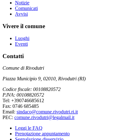
Notizie
Comunicati
Avvisi
Vivere il comune
Luoghi
Eventi
Contatti
Comune di Rivodutri
Piazza Municipio 9, 02010, Rivodutri (RI)
Codice fiscale: 00108820572
P.IVA: 00108820572
Tel: +390746685612
Fax: 0746 685485
Email:
sindaco@comune.rivodutri.ri.it
PEC:
comune.rivodutri@legalmail.it
Leggi le FAQ
Prenotazione appuntamento
Segnalazione disservizio