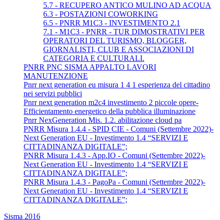
5.7 - RECUPERO ANTICO MULINO AD ACQUA
6.3 - POSTAZIONI COWORKING
6.5 - PNRR M1C3 - INVESTIMENTO 2.1
7.1 - M1C3 - PNRR - TUR DIMOSTRATIVI PER
OPERATORI DEL TURISMO, BLOGGER,
GIORNALISTI, CLUB E ASSOCIAZIONI DI
CATEGORIA E CULTURALI.
PNRR PNC SISMA APPALTO LAVORI
MANUTENZIONE
Pnrr next generation eu misura 1 4 1 esperienza del cittadino
nei servizi pubblici
Pnrr next generation m2c4 investimento 2 piccole opere-
Efficientamento energetico della pubblica illuminazione
Pnrr NexGeneration Mis. 1.2. abilitazione cloud pa
PNRR Misura 1.4.4 - SPID CIE - Comuni (Settembre 2022)-
Next Generation EU - Investimento 1.4 “SERVIZI E
CITTADINANZA DIGITALE”;
PNRR Misura 1.4.3 - App.IO - Comuni (Settembre 2022)-
Next Generation EU - Investimento 1.4 “SERVIZI E
CITTADINANZA DIGITALE”;
PNRR Misura 1.4.3 - PagoPa - Comuni (Settembre 2022)-
Next Generation EU - Investimento 1.4 “SERVIZI E
CITTADINANZA DIGITALE”;
Sisma 2016