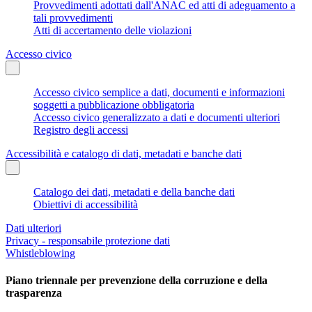
Provvedimenti adottati dall'ANAC ed atti di adeguamento a
tali provvedimenti
Atti di accertamento delle violazioni
Accesso civico
Accesso civico semplice a dati, documenti e informazioni
soggetti a pubblicazione obbligatoria
Accesso civico generalizzato a dati e documenti ulteriori
Registro degli accessi
Accessibilità e catalogo di dati, metadati e banche dati
Catalogo dei dati, metadati e della banche dati
Obiettivi di accessibilità
Dati ulteriori
Privacy - responsabile protezione dati
Whistleblowing
Piano triennale per prevenzione della corruzione e della
trasparenza