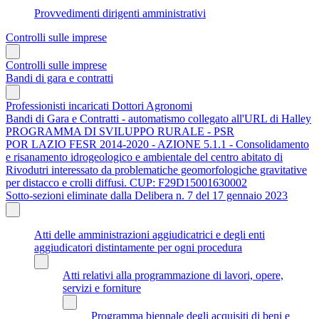
Provvedimenti dirigenti amministrativi
Controlli sulle imprese
Controlli sulle imprese
Bandi di gara e contratti
Professionisti incaricati Dottori Agronomi
Bandi di Gara e Contratti - automatismo collegato all'URL di Halley
PROGRAMMA DI SVILUPPO RURALE - PSR
POR LAZIO FESR 2014-2020 - AZIONE 5.1.1 - Consolidamento
e risanamento idrogeologico e ambientale del centro abitato di
Rivodutri interessato da problematiche geomorfologiche gravitative
per distacco e crolli diffusi. CUP: F29D15001630002
Sotto-sezioni eliminate dalla Delibera n. 7 del 17 gennaio 2023
Atti delle amministrazioni aggiudicatrici e degli enti
aggiudicatori distintamente per ogni procedura
Atti relativi alla programmazione di lavori, opere,
servizi e forniture
Programma biennale degli acquisiti di beni e