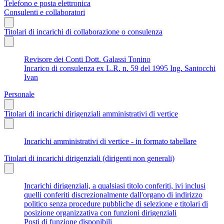
Telefono e posta elettronica
Consulenti e collaboratori
Titolari di incarichi di collaborazione o consulenza
Revisore dei Conti Dott. Galassi Tonino
Incarico di consulenza ex L.R. n. 59 del 1995 Ing. Santocchi
Ivan
Personale
Titolari di incarichi dirigenziali amministrativi di vertice
Incarichi amministrativi di vertice - in formato tabellare
Titolari di incarichi dirigenziali (dirigenti non generali)
Incarichi dirigenziali, a qualsiasi titolo conferiti, ivi inclusi
quelli conferiti discrezionalmente dall'organo di indirizzo
politico senza procedure pubbliche di selezione e titolari di
posizione organizzativa con funzioni dirigenziali
Posti di funzione disponibili