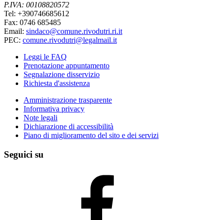
P.IVA: 00108820572
Tel: +390746685612
Fax: 0746 685485
Email:
sindaco@comune.rivodutri.ri.it
PEC:
comune.rivodutri@legalmail.it
Leggi le FAQ
Prenotazione appuntamento
Segnalazione disservizio
Richiesta d'assistenza
Amministrazione trasparente
Informativa privacy
Note legali
Dichiarazione di accessibilità
Piano di miglioramento del sito e dei servizi
Seguici su