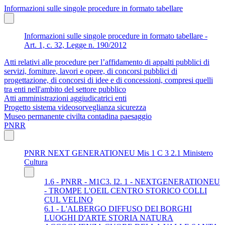
Informazioni sulle singole procedure in formato tabellare
Informazioni sulle singole procedure in formato tabellare -
Art. 1, c. 32, Legge n. 190/2012
Atti relativi alle procedure per l’affidamento di appalti pubblici di
servizi, forniture, lavori e opere, di concorsi pubblici di
progettazione, di concorsi di idee e di concessioni, compresi quelli
tra enti nell'ambito del settore pubblico
Atti amministrazioni aggiudicatrici enti
Progetto sistema videosorveglianza sicurezza
Museo permanente civilta contadina paesaggio
PNRR
PNRR NEXT GENERATIONEU Mis 1 C 3 2.1 Ministero
Cultura
1.6 - PNRR - M1C3. I2. 1 - NEXTGENERATIONEU
- TROMPE L'OEIL CENTRO STORICO COLLI
CUL VELINO
6.1 - L'ALBERGO DIFFUSO DEI BORGHI
LUOGHI D'ARTE STORIA NATURA