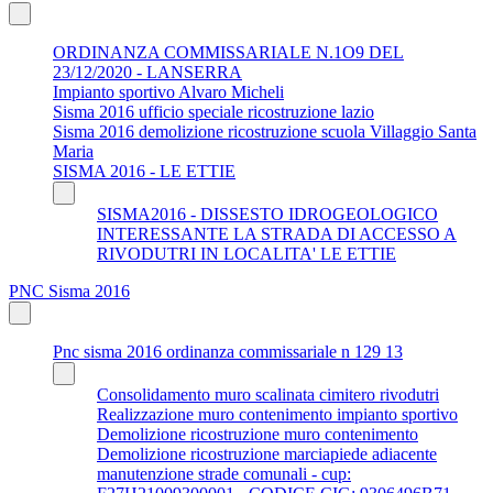
ORDINANZA COMMISSARIALE N.1O9 DEL
23/12/2020 - LANSERRA
Impianto sportivo Alvaro Micheli
Sisma 2016 ufficio speciale ricostruzione lazio
Sisma 2016 demolizione ricostruzione scuola Villaggio Santa
Maria
SISMA 2016 - LE ETTIE
SISMA2016 - DISSESTO IDROGEOLOGICO
INTERESSANTE LA STRADA DI ACCESSO A
RIVODUTRI IN LOCALITA' LE ETTIE
PNC Sisma 2016
Pnc sisma 2016 ordinanza commissariale n 129 13
Consolidamento muro scalinata cimitero rivodutri
Realizzazione muro contenimento impianto sportivo
Demolizione ricostruzione muro contenimento
Demolizione ricostruzione marciapiede adiacente
manutenzione strade comunali - cup: