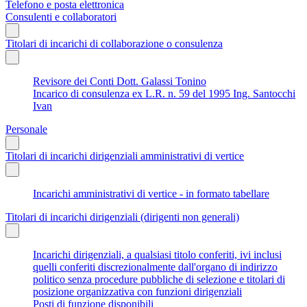
Telefono e posta elettronica
Consulenti e collaboratori
Titolari di incarichi di collaborazione o consulenza
Revisore dei Conti Dott. Galassi Tonino
Incarico di consulenza ex L.R. n. 59 del 1995 Ing. Santocchi
Ivan
Personale
Titolari di incarichi dirigenziali amministrativi di vertice
Incarichi amministrativi di vertice - in formato tabellare
Titolari di incarichi dirigenziali (dirigenti non generali)
Incarichi dirigenziali, a qualsiasi titolo conferiti, ivi inclusi
quelli conferiti discrezionalmente dall'organo di indirizzo
politico senza procedure pubbliche di selezione e titolari di
posizione organizzativa con funzioni dirigenziali
Posti di funzione disponibili