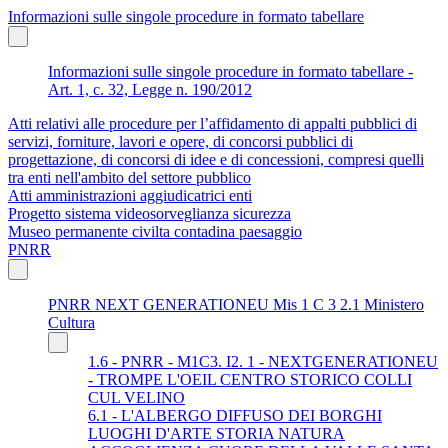
Informazioni sulle singole procedure in formato tabellare
Informazioni sulle singole procedure in formato tabellare -
Art. 1, c. 32, Legge n. 190/2012
Atti relativi alle procedure per l’affidamento di appalti pubblici di
servizi, forniture, lavori e opere, di concorsi pubblici di
progettazione, di concorsi di idee e di concessioni, compresi quelli
tra enti nell'ambito del settore pubblico
Atti amministrazioni aggiudicatrici enti
Progetto sistema videosorveglianza sicurezza
Museo permanente civilta contadina paesaggio
PNRR
PNRR NEXT GENERATIONEU Mis 1 C 3 2.1 Ministero
Cultura
1.6 - PNRR - M1C3. I2. 1 - NEXTGENERATIONEU
- TROMPE L'OEIL CENTRO STORICO COLLI
CUL VELINO
6.1 - L'ALBERGO DIFFUSO DEI BORGHI
LUOGHI D'ARTE STORIA NATURA