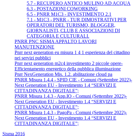
5.7 - RECUPERO ANTICO MULINO AD ACQUA
6.3 - POSTAZIONI COWORKING
6.5 - PNRR M1C3 - INVESTIMENTO 2.1
7.1 - M1C3 - PNRR - TUR DIMOSTRATIVI PER
OPERATORI DEL TURISMO, BLOGGER,
GIORNALISTI, CLUB E ASSOCIAZIONI DI
CATEGORIA E CULTURALI.
PNRR PNC SISMA APPALTO LAVORI
MANUTENZIONE
Pnrr next generation eu misura 1 4 1 esperienza del cittadino
nei servizi pubblici
Pnrr next generation m2c4 investimento 2 piccole opere-
Efficientamento energetico della pubblica illuminazione
Pnrr NexGeneration Mis. 1.2. abilitazione cloud pa
PNRR Misura 1.4.4 - SPID CIE - Comuni (Settembre 2022)-
Next Generation EU - Investimento 1.4 “SERVIZI E
CITTADINANZA DIGITALE”;
PNRR Misura 1.4.3 - App.IO - Comuni (Settembre 2022)-
Next Generation EU - Investimento 1.4 “SERVIZI E
CITTADINANZA DIGITALE”;
PNRR Misura 1.4.3 - PagoPa - Comuni (Settembre 2022)-
Next Generation EU - Investimento 1.4 “SERVIZI E
CITTADINANZA DIGITALE”;
Sisma 2016