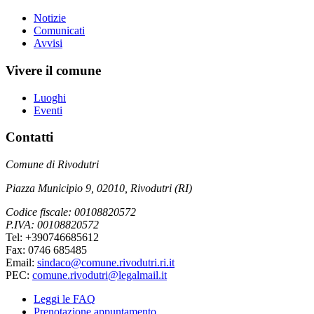
Notizie
Comunicati
Avvisi
Vivere il comune
Luoghi
Eventi
Contatti
Comune di Rivodutri
Piazza Municipio 9, 02010, Rivodutri (RI)
Codice fiscale: 00108820572
P.IVA: 00108820572
Tel: +390746685612
Fax: 0746 685485
Email:
sindaco@comune.rivodutri.ri.it
PEC:
comune.rivodutri@legalmail.it
Leggi le FAQ
Prenotazione appuntamento