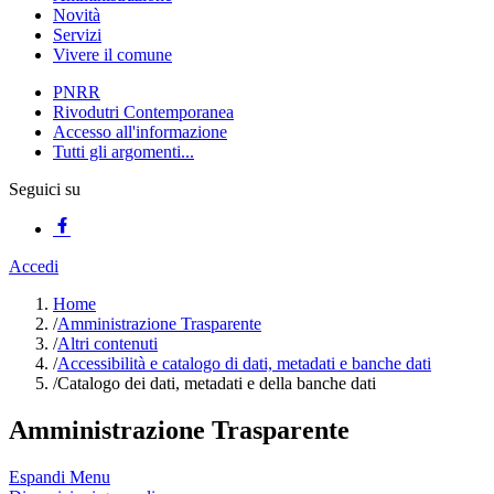
Novità
Servizi
Vivere il comune
PNRR
Rivodutri Contemporanea
Accesso all'informazione
Tutti gli argomenti...
Seguici su
Accedi
Home
/
Amministrazione Trasparente
/
Altri contenuti
/
Accessibilità e catalogo di dati, metadati e banche dati
/
Catalogo dei dati, metadati e della banche dati
Amministrazione Trasparente
Espandi Menu