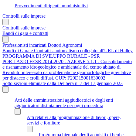
Provvedimenti dirigenti amministrativi
Controlli sulle imprese
Controlli sulle imprese
Bandi di gara e contratti
Professionisti incaricati Dottori Agronomi
Bandi di Gara e Contratti - automatismo collegato all'URL di Halley
PROGRAMMA DI SVILUPPO RURALE - PSR
POR LAZIO FESR 2014-2020 - AZIONE 5.1.1 - Consolidamento
e risanamento idrogeologico e ambientale del centro abitato di
Rivodutri interessato da problematiche geomorfologiche gravitative
per distacco e crolli diffusi. CUP: F29D15001630002
Sotto-sezioni eliminate dalla Delibera n. 7 del 17 gennaio 2023
Atti delle amministrazioni aggiudicatrici e degli enti
aggiudicatori distintamente per ogni procedura
Atti relativi alla programmazione di lavori, opere,
servizi e forniture
Programma biennale degli acquisiti di beni e