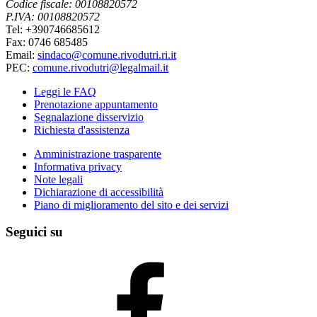
Codice fiscale: 00108820572
P.IVA: 00108820572
Tel: +390746685612
Fax: 0746 685485
Email:
sindaco@comune.rivodutri.ri.it
PEC:
comune.rivodutri@legalmail.it
Leggi le FAQ
Prenotazione appuntamento
Segnalazione disservizio
Richiesta d'assistenza
Amministrazione trasparente
Informativa privacy
Note legali
Dichiarazione di accessibilità
Piano di miglioramento del sito e dei servizi
Seguici su