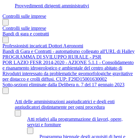
Provvedimenti dirigenti amministrativi
Controlli sulle imprese
Controlli sulle imprese
Bandi di gara e contratti
Professionisti incaricati Dottori Agronomi
Bandi di Gara e Contratti - automatismo collegato all'URL di Halley
PROGRAMMA DI SVILUPPO RURALE - PSR
POR LAZIO FESR 2014-2020 - AZIONE 5.1.1 - Consolidamento
e risanamento idrogeologico e ambientale del centro abitato di
Rivodutri interessato da problematiche geomorfologiche gravitative
per distacco e crolli diffusi. CUP: F29D15001630002
Sotto-sezioni eliminate dalla Delibera n. 7 del 17 gennaio 2023
Atti delle amministrazioni aggiudicatrici e degli enti
aggiudicatori distintamente per ogni procedura
Atti relativi alla programmazione di lavori, opere,
servizi e forniture
Programma biennale degli acquisiti di beni e