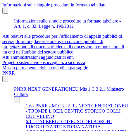
Informazioni sulle singole procedure in formato tabellare
Informazioni sulle singole procedure in formato tabellare -
Art. 1, c. 32, Legge n. 190/2012
Atti relativi alle procedure per l’affidamento di appalti pubblici di
servizi, forniture, lavori e opere, di concorsi pubblici di
progettazione, di concorsi di idee e di concessioni, compresi quelli
tra enti nell'ambito del settore pubblico
Atti amministrazioni aggiudicatrici enti
Progetto sistema videosorveglianza sicurezza
Museo permanente civilta contadina paesaggio
PNRR
PNRR NEXT GENERATIONEU Mis 1 C 3 2.1 Ministero
Cultura
1.6 - PNRR - M1C3. I2. 1 - NEXTGENERATIONEU
- TROMPE L'OEIL CENTRO STORICO COLLI
CUL VELINO
6.1 - L'ALBERGO DIFFUSO DEI BORGHI
LUOGHI D'ARTE STORIA NATURA