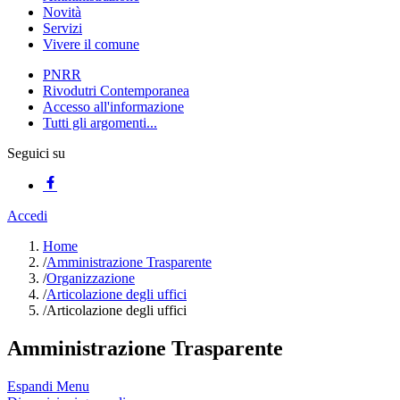
Novità
Servizi
Vivere il comune
PNRR
Rivodutri Contemporanea
Accesso all'informazione
Tutti gli argomenti...
Seguici su
Accedi
Home
/
Amministrazione Trasparente
/
Organizzazione
/
Articolazione degli uffici
/
Articolazione degli uffici
Amministrazione Trasparente
Espandi Menu