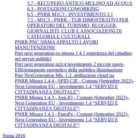
5.7 - RECUPERO ANTICO MULINO AD ACQUA
6.3 - POSTAZIONI COWORKING
6.5 - PNRR M1C3 - INVESTIMENTO 2.1
7.1 - M1C3 - PNRR - TUR DIMOSTRATIVI PER
OPERATORI DEL TURISMO, BLOGGER,
GIORNALISTI, CLUB E ASSOCIAZIONI DI
CATEGORIA E CULTURALI.
PNRR PNC SISMA APPALTO LAVORI
MANUTENZIONE
Pnrr next generation eu misura 1 4 1 esperienza del cittadino
nei servizi pubblici
Pnrr next generation m2c4 investimento 2 piccole opere-
Efficientamento energetico della pubblica illuminazione
Pnrr NexGeneration Mis. 1.2. abilitazione cloud pa
PNRR Misura 1.4.4 - SPID CIE - Comuni (Settembre 2022)-
Next Generation EU - Investimento 1.4 “SERVIZI E
CITTADINANZA DIGITALE”;
PNRR Misura 1.4.3 - App.IO - Comuni (Settembre 2022)-
Next Generation EU - Investimento 1.4 “SERVIZI E
CITTADINANZA DIGITALE”;
PNRR Misura 1.4.3 - PagoPa - Comuni (Settembre 2022)-
Next Generation EU - Investimento 1.4 “SERVIZI E
CITTADINANZA DIGITALE”;
Sisma 2016