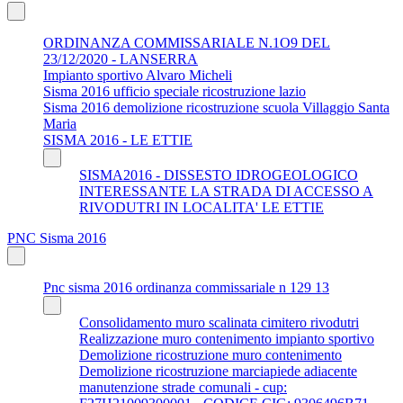
ORDINANZA COMMISSARIALE N.1O9 DEL
23/12/2020 - LANSERRA
Impianto sportivo Alvaro Micheli
Sisma 2016 ufficio speciale ricostruzione lazio
Sisma 2016 demolizione ricostruzione scuola Villaggio Santa
Maria
SISMA 2016 - LE ETTIE
SISMA2016 - DISSESTO IDROGEOLOGICO
INTERESSANTE LA STRADA DI ACCESSO A
RIVODUTRI IN LOCALITA' LE ETTIE
PNC Sisma 2016
Pnc sisma 2016 ordinanza commissariale n 129 13
Consolidamento muro scalinata cimitero rivodutri
Realizzazione muro contenimento impianto sportivo
Demolizione ricostruzione muro contenimento
Demolizione ricostruzione marciapiede adiacente
manutenzione strade comunali - cup: