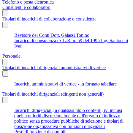
Telefono e posta elettronica
Consulenti e collaboratori
Titolari di incarichi di collaborazione o consulenza
Revisore dei Conti Dott. Galassi Tonino
Incarico di consulenza ex L.R. n. 59 del 1995 Ing. Santocchi
Ivan
Personale
Titolari di incarichi dirigenziali amministrativi di vertice
Incarichi amministrativi di vertice - in formato tabellare
Titolari di incarichi dirigenziali (dirigenti non generali)
Incarichi dirigenziali, a qualsiasi titolo conferiti, ivi inclusi
quelli conferiti discrezionalmente dall'organo di indirizzo
politico senza procedure pubbliche di selezione e titolari di
posizione organizzativa con funzioni dirigenziali
Posti di funzione disponibili