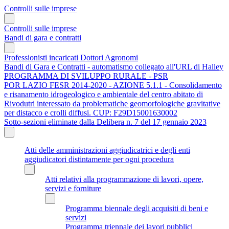
Controlli sulle imprese
Controlli sulle imprese
Bandi di gara e contratti
Professionisti incaricati Dottori Agronomi
Bandi di Gara e Contratti - automatismo collegato all'URL di Halley
PROGRAMMA DI SVILUPPO RURALE - PSR
POR LAZIO FESR 2014-2020 - AZIONE 5.1.1 - Consolidamento
e risanamento idrogeologico e ambientale del centro abitato di
Rivodutri interessato da problematiche geomorfologiche gravitative
per distacco e crolli diffusi. CUP: F29D15001630002
Sotto-sezioni eliminate dalla Delibera n. 7 del 17 gennaio 2023
Atti delle amministrazioni aggiudicatrici e degli enti
aggiudicatori distintamente per ogni procedura
Atti relativi alla programmazione di lavori, opere,
servizi e forniture
Programma biennale degli acquisiti di beni e
servizi
Programma triennale dei lavori pubblici