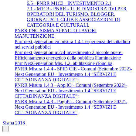
6.5 - PNRR M1C3 - INVESTIMENTO 2.1
7.1 - M1C3 - PNRR - TUR DIMOSTRATIVI PER
OPERATORI DEL TURISMO, BLOGGER,
GIORNALISTI, CLUB E ASSOCIAZIONI DI
CATEGORIA E CULTURALI.
PNRR PNC SISMA APPALTO LAVORI
MANUTENZIONE
Pnrr next generation eu misura 1 4 1 esperienza del cittadino
nei servizi pubblici
Pnrr next generation m2c4 investimento 2 piccole opere-
Efficientamento energetico della pubblica illuminazione
Pnrr NexGeneration Mis. 1.2. abilitazione cloud pa
PNRR Misura 1.4.4 - SPID CIE - Comuni (Settembre 2022)-
Next Generation EU - Investimento 1.4 “SERVIZI E
CITTADINANZA DIGITALE”;
PNRR Misura 1.4.3 - App.IO - Comuni (Settembre 2022)-
Next Generation EU - Investimento 1.4 “SERVIZI E
CITTADINANZA DIGITALE”;
PNRR Misura 1.4.3 - PagoPa - Comuni (Settembre 2022)-
Next Generation EU - Investimento 1.4 “SERVIZI E
CITTADINANZA DIGITALE”;
Sisma 2016