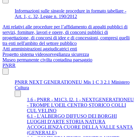
Informazioni sulle singole procedure in formato tabellare -
Art. 1, c. 32, Legge n. 190/2012
Atti relativi alle procedure per l’affidamento di appalti pubblici di
servizi, forniture, lavori e opere, di concorsi pubblici di
progettazione, di concorsi di idee e di concessioni, compresi quelli
tra enti nell'ambito del settore pubblico
Atti amministrazioni aggiudicatrici enti
Progetto sistema videosorveglianza sicurezza
Museo permanente civilta contadina paesaggio
PNRR
PNRR NEXT GENERATIONEU Mis 1 C 3 2.1 Ministero
Cultura
1.6 - PNRR - M1C3. I2. 1 - NEXTGENERATIONEU
- TROMPE L'OEIL CENTRO STORICO COLLI
CUL VELINO
6.1 - L'ALBERGO DIFFUSO DEI BORGHI
LUOGHI D'ARTE STORIA NATURA
ACCOGLIENZA CUORE DELLA VALLE SANTA
(GENERALE)