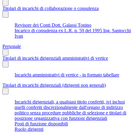
Titolari di incarichi di collaborazione o consulenza
Revisore dei Conti Dott. Galassi Tonino
Incarico di consulenza ex L.R. n. 59 del 1995 Ing. Santocchi
Ivan
Personale
Titolari di incarichi dirigenziali amministrativi di vertice
Incarichi amministrativi di vertice - in formato tabellare
Titolari di incarichi dirigenziali (dirigenti non generali)
Incarichi dirigenziali, a qualsiasi titolo conferiti, ivi inclusi
quelli conferiti discrezionalmente dall'organo di indirizzo
politico senza procedure pubbliche di selezione e titolari di
posizione organizzativa con funzioni dirigenziali
Posti di funzione disponibili
Ruolo dirigenti