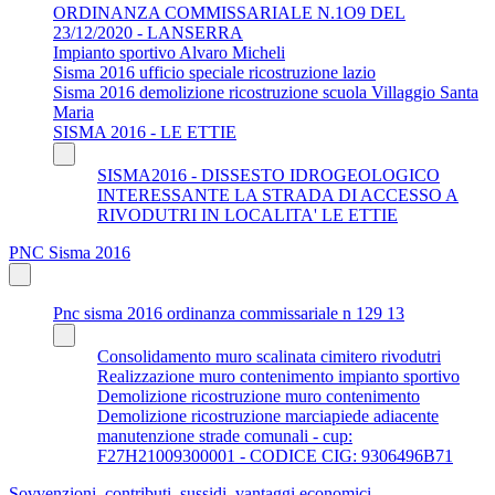
ORDINANZA COMMISSARIALE N.1O9 DEL
23/12/2020 - LANSERRA
Impianto sportivo Alvaro Micheli
Sisma 2016 ufficio speciale ricostruzione lazio
Sisma 2016 demolizione ricostruzione scuola Villaggio Santa
Maria
SISMA 2016 - LE ETTIE
SISMA2016 - DISSESTO IDROGEOLOGICO
INTERESSANTE LA STRADA DI ACCESSO A
RIVODUTRI IN LOCALITA' LE ETTIE
PNC Sisma 2016
Pnc sisma 2016 ordinanza commissariale n 129 13
Consolidamento muro scalinata cimitero rivodutri
Realizzazione muro contenimento impianto sportivo
Demolizione ricostruzione muro contenimento
Demolizione ricostruzione marciapiede adiacente
manutenzione strade comunali - cup:
F27H21009300001 - CODICE CIG: 9306496B71
Sovvenzioni, contributi, sussidi, vantaggi economici