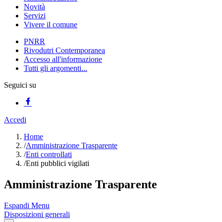
Novità
Servizi
Vivere il comune
PNRR
Rivodutri Contemporanea
Accesso all'informazione
Tutti gli argomenti...
Seguici su
Accedi
Home
/
Amministrazione Trasparente
/
Enti controllati
/
Enti pubblici vigilati
Amministrazione Trasparente
Espandi Menu
Disposizioni generali