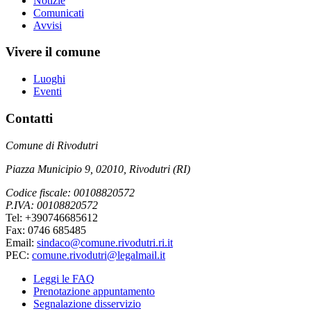
Notizie
Comunicati
Avvisi
Vivere il comune
Luoghi
Eventi
Contatti
Comune di Rivodutri
Piazza Municipio 9, 02010, Rivodutri (RI)
Codice fiscale: 00108820572
P.IVA: 00108820572
Tel: +390746685612
Fax: 0746 685485
Email:
sindaco@comune.rivodutri.ri.it
PEC:
comune.rivodutri@legalmail.it
Leggi le FAQ
Prenotazione appuntamento
Segnalazione disservizio