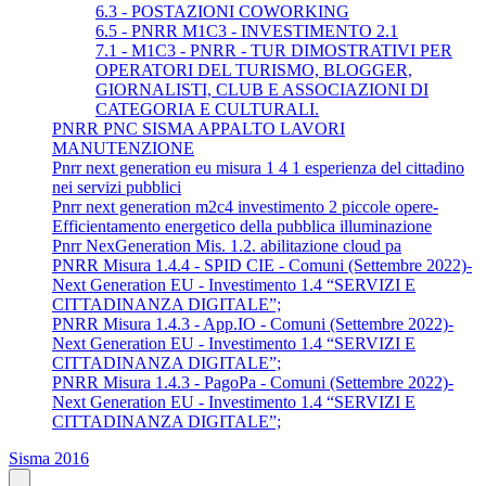
6.3 - POSTAZIONI COWORKING
6.5 - PNRR M1C3 - INVESTIMENTO 2.1
7.1 - M1C3 - PNRR - TUR DIMOSTRATIVI PER
OPERATORI DEL TURISMO, BLOGGER,
GIORNALISTI, CLUB E ASSOCIAZIONI DI
CATEGORIA E CULTURALI.
PNRR PNC SISMA APPALTO LAVORI
MANUTENZIONE
Pnrr next generation eu misura 1 4 1 esperienza del cittadino
nei servizi pubblici
Pnrr next generation m2c4 investimento 2 piccole opere-
Efficientamento energetico della pubblica illuminazione
Pnrr NexGeneration Mis. 1.2. abilitazione cloud pa
PNRR Misura 1.4.4 - SPID CIE - Comuni (Settembre 2022)-
Next Generation EU - Investimento 1.4 “SERVIZI E
CITTADINANZA DIGITALE”;
PNRR Misura 1.4.3 - App.IO - Comuni (Settembre 2022)-
Next Generation EU - Investimento 1.4 “SERVIZI E
CITTADINANZA DIGITALE”;
PNRR Misura 1.4.3 - PagoPa - Comuni (Settembre 2022)-
Next Generation EU - Investimento 1.4 “SERVIZI E
CITTADINANZA DIGITALE”;
Sisma 2016