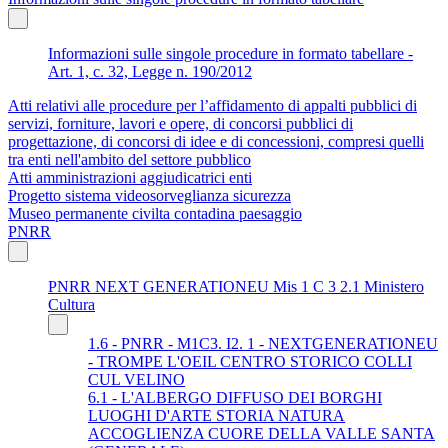
Informazioni sulle singole procedure in formato tabellare -
Art. 1, c. 32, Legge n. 190/2012
Atti relativi alle procedure per l’affidamento di appalti pubblici di
servizi, forniture, lavori e opere, di concorsi pubblici di
progettazione, di concorsi di idee e di concessioni, compresi quelli
tra enti nell'ambito del settore pubblico
Atti amministrazioni aggiudicatrici enti
Progetto sistema videosorveglianza sicurezza
Museo permanente civilta contadina paesaggio
PNRR
PNRR NEXT GENERATIONEU Mis 1 C 3 2.1 Ministero
Cultura
1.6 - PNRR - M1C3. I2. 1 - NEXTGENERATIONEU
- TROMPE L'OEIL CENTRO STORICO COLLI
CUL VELINO
6.1 - L'ALBERGO DIFFUSO DEI BORGHI
LUOGHI D'ARTE STORIA NATURA
ACCOGLIENZA CUORE DELLA VALLE SANTA