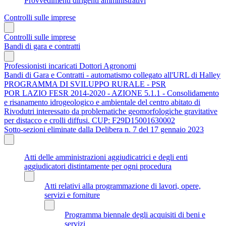
Provvedimenti dirigenti amministrativi
Controlli sulle imprese
Controlli sulle imprese
Bandi di gara e contratti
Professionisti incaricati Dottori Agronomi
Bandi di Gara e Contratti - automatismo collegato all'URL di Halley
PROGRAMMA DI SVILUPPO RURALE - PSR
POR LAZIO FESR 2014-2020 - AZIONE 5.1.1 - Consolidamento
e risanamento idrogeologico e ambientale del centro abitato di
Rivodutri interessato da problematiche geomorfologiche gravitative
per distacco e crolli diffusi. CUP: F29D15001630002
Sotto-sezioni eliminate dalla Delibera n. 7 del 17 gennaio 2023
Atti delle amministrazioni aggiudicatrici e degli enti
aggiudicatori distintamente per ogni procedura
Atti relativi alla programmazione di lavori, opere,
servizi e forniture
Programma biennale degli acquisiti di beni e
servizi