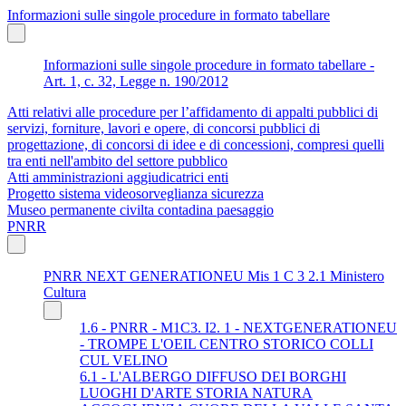
Informazioni sulle singole procedure in formato tabellare
Informazioni sulle singole procedure in formato tabellare -
Art. 1, c. 32, Legge n. 190/2012
Atti relativi alle procedure per l’affidamento di appalti pubblici di
servizi, forniture, lavori e opere, di concorsi pubblici di
progettazione, di concorsi di idee e di concessioni, compresi quelli
tra enti nell'ambito del settore pubblico
Atti amministrazioni aggiudicatrici enti
Progetto sistema videosorveglianza sicurezza
Museo permanente civilta contadina paesaggio
PNRR
PNRR NEXT GENERATIONEU Mis 1 C 3 2.1 Ministero
Cultura
1.6 - PNRR - M1C3. I2. 1 - NEXTGENERATIONEU
- TROMPE L'OEIL CENTRO STORICO COLLI
CUL VELINO
6.1 - L'ALBERGO DIFFUSO DEI BORGHI
LUOGHI D'ARTE STORIA NATURA