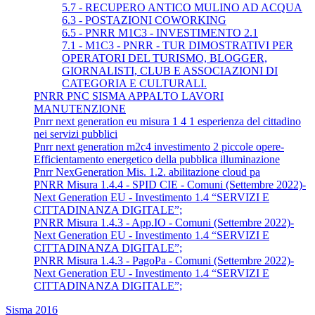
5.7 - RECUPERO ANTICO MULINO AD ACQUA
6.3 - POSTAZIONI COWORKING
6.5 - PNRR M1C3 - INVESTIMENTO 2.1
7.1 - M1C3 - PNRR - TUR DIMOSTRATIVI PER
OPERATORI DEL TURISMO, BLOGGER,
GIORNALISTI, CLUB E ASSOCIAZIONI DI
CATEGORIA E CULTURALI.
PNRR PNC SISMA APPALTO LAVORI
MANUTENZIONE
Pnrr next generation eu misura 1 4 1 esperienza del cittadino
nei servizi pubblici
Pnrr next generation m2c4 investimento 2 piccole opere-
Efficientamento energetico della pubblica illuminazione
Pnrr NexGeneration Mis. 1.2. abilitazione cloud pa
PNRR Misura 1.4.4 - SPID CIE - Comuni (Settembre 2022)-
Next Generation EU - Investimento 1.4 “SERVIZI E
CITTADINANZA DIGITALE”;
PNRR Misura 1.4.3 - App.IO - Comuni (Settembre 2022)-
Next Generation EU - Investimento 1.4 “SERVIZI E
CITTADINANZA DIGITALE”;
PNRR Misura 1.4.3 - PagoPa - Comuni (Settembre 2022)-
Next Generation EU - Investimento 1.4 “SERVIZI E
CITTADINANZA DIGITALE”;
Sisma 2016