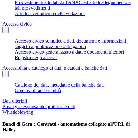
Provvedimenti adottati dall'ANAC ed atti di adeguamento a
tali provvedimenti
Atti di accertamento delle violazioni
Accesso civico
Accesso civico semplice a dati, documenti e informazioni
soggetti a pubblicazione obbligatoria
Accesso civico generalizzato a dati e documenti ulteriori
Registro degli accessi
Accessibilità e catalogo di dati, metadati e banche dati
Catalogo dei dati, metadati e della banche dati
Obiettivi di accessibilità
Dati ulteriori
Privacy - responsabile protezione dati
Whistleblowing
Bandi di Gara e Contratti - automatismo collegato all'URL di
Halley