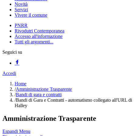
Novità
Servizi
Vivere il comune
PNRR
Rivodutri Contemporanea
Accesso all'informazione
Tutti gli argomenti...
Seguici su
Accedi
Home
/
Amministrazione Trasparente
/
Bandi di gara e contratti
/
Bandi di Gara e Contratti - automatismo collegato all'URL di
Halley
Amministrazione Trasparente
Espandi Menu