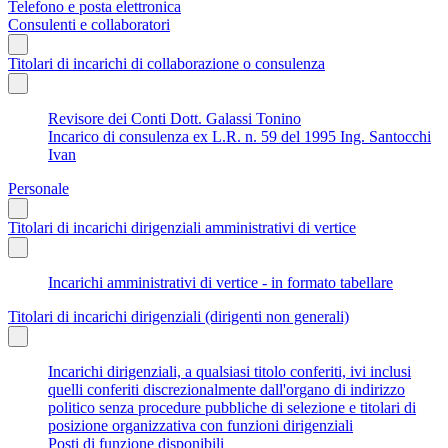
Telefono e posta elettronica
Consulenti e collaboratori
Titolari di incarichi di collaborazione o consulenza
Revisore dei Conti Dott. Galassi Tonino
Incarico di consulenza ex L.R. n. 59 del 1995 Ing. Santocchi
Ivan
Personale
Titolari di incarichi dirigenziali amministrativi di vertice
Incarichi amministrativi di vertice - in formato tabellare
Titolari di incarichi dirigenziali (dirigenti non generali)
Incarichi dirigenziali, a qualsiasi titolo conferiti, ivi inclusi
quelli conferiti discrezionalmente dall'organo di indirizzo
politico senza procedure pubbliche di selezione e titolari di
posizione organizzativa con funzioni dirigenziali
Posti di funzione disponibili