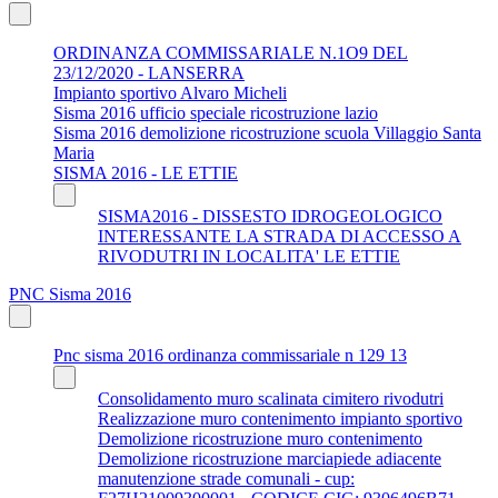
ORDINANZA COMMISSARIALE N.1O9 DEL
23/12/2020 - LANSERRA
Impianto sportivo Alvaro Micheli
Sisma 2016 ufficio speciale ricostruzione lazio
Sisma 2016 demolizione ricostruzione scuola Villaggio Santa
Maria
SISMA 2016 - LE ETTIE
SISMA2016 - DISSESTO IDROGEOLOGICO
INTERESSANTE LA STRADA DI ACCESSO A
RIVODUTRI IN LOCALITA' LE ETTIE
PNC Sisma 2016
Pnc sisma 2016 ordinanza commissariale n 129 13
Consolidamento muro scalinata cimitero rivodutri
Realizzazione muro contenimento impianto sportivo
Demolizione ricostruzione muro contenimento
Demolizione ricostruzione marciapiede adiacente
manutenzione strade comunali - cup: