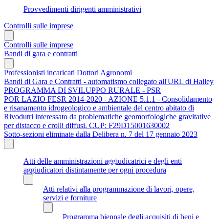
Provvedimenti dirigenti amministrativi
Controlli sulle imprese
Controlli sulle imprese
Bandi di gara e contratti
Professionisti incaricati Dottori Agronomi
Bandi di Gara e Contratti - automatismo collegato all'URL di Halley
PROGRAMMA DI SVILUPPO RURALE - PSR
POR LAZIO FESR 2014-2020 - AZIONE 5.1.1 - Consolidamento
e risanamento idrogeologico e ambientale del centro abitato di
Rivodutri interessato da problematiche geomorfologiche gravitative
per distacco e crolli diffusi. CUP: F29D15001630002
Sotto-sezioni eliminate dalla Delibera n. 7 del 17 gennaio 2023
Atti delle amministrazioni aggiudicatrici e degli enti
aggiudicatori distintamente per ogni procedura
Atti relativi alla programmazione di lavori, opere,
servizi e forniture
Programma biennale degli acquisiti di beni e