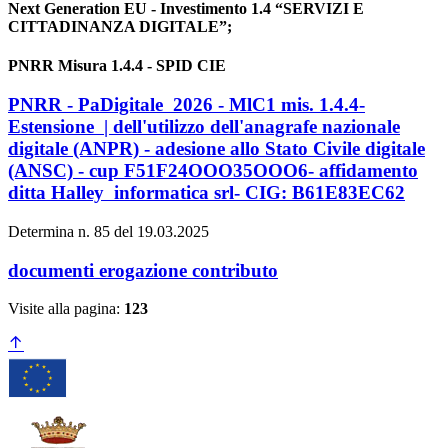
Next Generation EU - Investimento 1.4 “SERVIZI E
CITTADINANZA DIGITALE”;
PNRR Misura 1.4.4 - SPID CIE
PNRR - PaDigitale 2026 - MlC1 mis. 1.4.4-
Estensione | dell'utilizzo dell'anagrafe nazionale
digitale (ANPR) - adesione allo Stato Civile digitale
(ANSC) - cup F51F24OOO35OOO6- affidamento
ditta Halley informatica srl- CIG: B61E83EC62
Determina n. 85 del 19.03.2025
documenti erogazione contributo
Visite alla pagina:
123