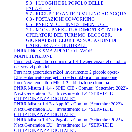
5.3 - I LUOGHI DEL POPOLO DELLE
PALAFITTE
5.7 - RECUPERO ANTICO MULINO AD ACQUA
6.3 - POSTAZIONI COWORKING
6.5 - PNRR M1C3 - INVESTIMENTO 2.1
7.1 - M1C3 - PNRR - TUR DIMOSTRATIVI PER
OPERATORI DEL TURISMO, BLOGGER,
GIORNALISTI, CLUB E ASSOCIAZIONI DI
CATEGORIA E CULTURALI.
PNRR PNC SISMA APPALTO LAVORI
MANUTENZIONE
Pnrr next generation eu misura 1 4 1 esperienza del cittadino
nei servizi pubblici
Pnrr next generation m2c4 investimento 2 piccole opere-
Efficientamento energetico della pubblica illuminazione
Pnrr NexGeneration Mis. 1.2. abilitazione cloud pa
PNRR Misura 1.4.4 - SPID CIE - Comuni (Settembre 2022)-
Next Generation EU - Investimento 1.4 “SERVIZI E
CITTADINANZA DIGITALE”;
PNRR Misura 1.4.3 - App.IO - Comuni (Settembre 2022)-
Next Generation EU - Investimento 1.4 “SERVIZI E
CITTADINANZA DIGITALE”;
PNRR Misura 1.4.3 - PagoPa - Comuni (Settembre 2022)-
Next Generation EU - Investimento 1.4 “SERVIZI E
CITTADINANZA DIGITALE”;