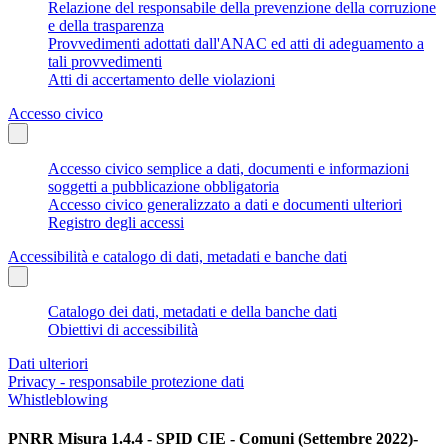
Relazione del responsabile della prevenzione della corruzione
e della trasparenza
Provvedimenti adottati dall'ANAC ed atti di adeguamento a
tali provvedimenti
Atti di accertamento delle violazioni
Accesso civico
Accesso civico semplice a dati, documenti e informazioni
soggetti a pubblicazione obbligatoria
Accesso civico generalizzato a dati e documenti ulteriori
Registro degli accessi
Accessibilità e catalogo di dati, metadati e banche dati
Catalogo dei dati, metadati e della banche dati
Obiettivi di accessibilità
Dati ulteriori
Privacy - responsabile protezione dati
Whistleblowing
PNRR Misura 1.4.4 - SPID CIE - Comuni (Settembre 2022)-