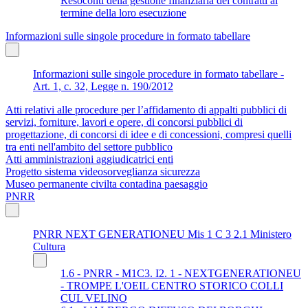
Resoconti della gestione finanziaria dei contratti al
termine della loro esecuzione
Informazioni sulle singole procedure in formato tabellare
Informazioni sulle singole procedure in formato tabellare -
Art. 1, c. 32, Legge n. 190/2012
Atti relativi alle procedure per l’affidamento di appalti pubblici di
servizi, forniture, lavori e opere, di concorsi pubblici di
progettazione, di concorsi di idee e di concessioni, compresi quelli
tra enti nell'ambito del settore pubblico
Atti amministrazioni aggiudicatrici enti
Progetto sistema videosorveglianza sicurezza
Museo permanente civilta contadina paesaggio
PNRR
PNRR NEXT GENERATIONEU Mis 1 C 3 2.1 Ministero
Cultura
1.6 - PNRR - M1C3. I2. 1 - NEXTGENERATIONEU
- TROMPE L'OEIL CENTRO STORICO COLLI
CUL VELINO