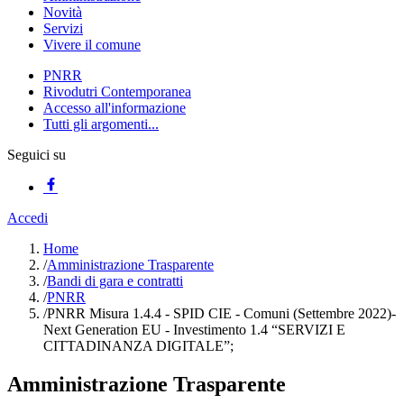
Novità
Servizi
Vivere il comune
PNRR
Rivodutri Contemporanea
Accesso all'informazione
Tutti gli argomenti...
Seguici su
Accedi
Home
/
Amministrazione Trasparente
/
Bandi di gara e contratti
/
PNRR
/
PNRR Misura 1.4.4 - SPID CIE - Comuni (Settembre 2022)-
Next Generation EU - Investimento 1.4 “SERVIZI E
CITTADINANZA DIGITALE”;
Amministrazione Trasparente