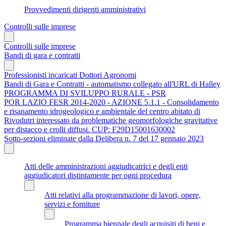
Provvedimenti dirigenti amministrativi
Controlli sulle imprese
Controlli sulle imprese
Bandi di gara e contratti
Professionisti incaricati Dottori Agronomi
Bandi di Gara e Contratti - automatismo collegato all'URL di Halley
PROGRAMMA DI SVILUPPO RURALE - PSR
POR LAZIO FESR 2014-2020 - AZIONE 5.1.1 - Consolidamento
e risanamento idrogeologico e ambientale del centro abitato di
Rivodutri interessato da problematiche geomorfologiche gravitative
per distacco e crolli diffusi. CUP: F29D15001630002
Sotto-sezioni eliminate dalla Delibera n. 7 del 17 gennaio 2023
Atti delle amministrazioni aggiudicatrici e degli enti
aggiudicatori distintamente per ogni procedura
Atti relativi alla programmazione di lavori, opere,
servizi e forniture
Programma biennale degli acquisiti di beni e