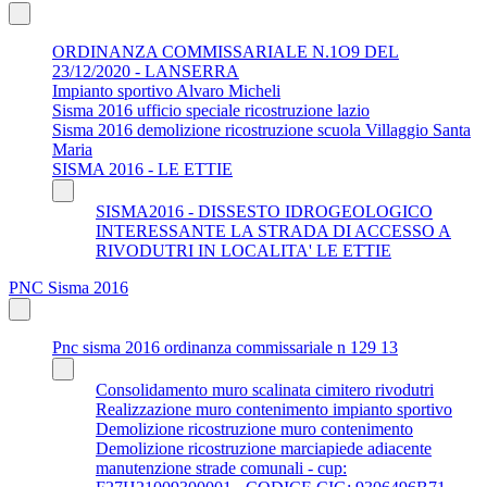
ORDINANZA COMMISSARIALE N.1O9 DEL
23/12/2020 - LANSERRA
Impianto sportivo Alvaro Micheli
Sisma 2016 ufficio speciale ricostruzione lazio
Sisma 2016 demolizione ricostruzione scuola Villaggio Santa
Maria
SISMA 2016 - LE ETTIE
SISMA2016 - DISSESTO IDROGEOLOGICO
INTERESSANTE LA STRADA DI ACCESSO A
RIVODUTRI IN LOCALITA' LE ETTIE
PNC Sisma 2016
Pnc sisma 2016 ordinanza commissariale n 129 13
Consolidamento muro scalinata cimitero rivodutri
Realizzazione muro contenimento impianto sportivo
Demolizione ricostruzione muro contenimento
Demolizione ricostruzione marciapiede adiacente
manutenzione strade comunali - cup: