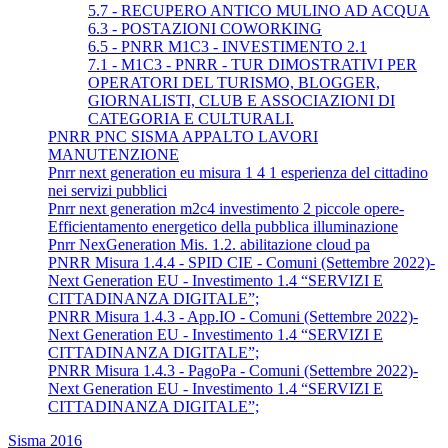
5.7 - RECUPERO ANTICO MULINO AD ACQUA
6.3 - POSTAZIONI COWORKING
6.5 - PNRR M1C3 - INVESTIMENTO 2.1
7.1 - M1C3 - PNRR - TUR DIMOSTRATIVI PER
OPERATORI DEL TURISMO, BLOGGER,
GIORNALISTI, CLUB E ASSOCIAZIONI DI
CATEGORIA E CULTURALI.
PNRR PNC SISMA APPALTO LAVORI
MANUTENZIONE
Pnrr next generation eu misura 1 4 1 esperienza del cittadino
nei servizi pubblici
Pnrr next generation m2c4 investimento 2 piccole opere-
Efficientamento energetico della pubblica illuminazione
Pnrr NexGeneration Mis. 1.2. abilitazione cloud pa
PNRR Misura 1.4.4 - SPID CIE - Comuni (Settembre 2022)-
Next Generation EU - Investimento 1.4 “SERVIZI E
CITTADINANZA DIGITALE”;
PNRR Misura 1.4.3 - App.IO - Comuni (Settembre 2022)-
Next Generation EU - Investimento 1.4 “SERVIZI E
CITTADINANZA DIGITALE”;
PNRR Misura 1.4.3 - PagoPa - Comuni (Settembre 2022)-
Next Generation EU - Investimento 1.4 “SERVIZI E
CITTADINANZA DIGITALE”;
Sisma 2016