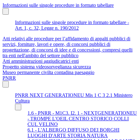
Informazioni sulle singole procedure in formato tabellare
Informazioni sulle singole procedure in formato tabellare -
Art. 1, c. 32, Legge n. 190/2012
Atti relativi alle procedure per l’affidamento di appalti pubblici di
servizi, forniture, lavori e opere, di concorsi pubblici di
progettazione, di concorsi di idee e di concessioni, compresi quelli
tra enti nell'ambito del settore pubblico
Atti amministrazioni aggiudicatrici enti
Progetto sistema videosorveglianza sicurezza
Museo permanente civilta contadina paesaggio
PNRR
PNRR NEXT GENERATIONEU Mis 1 C 3 2.1 Ministero
Cultura
1.6 - PNRR - M1C3. I2. 1 - NEXTGENERATIONEU
- TROMPE L'OEIL CENTRO STORICO COLLI
CUL VELINO
6.1 - L'ALBERGO DIFFUSO DEI BORGHI
LUOGHI D'ARTE STORIA NATURA