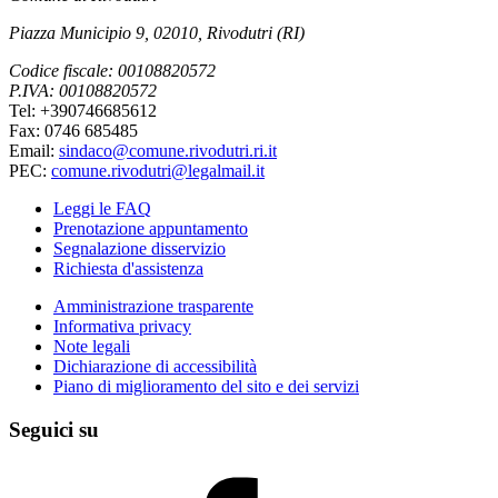
Piazza Municipio 9, 02010, Rivodutri (RI)
Codice fiscale: 00108820572
P.IVA: 00108820572
Tel: +390746685612
Fax: 0746 685485
Email:
sindaco@comune.rivodutri.ri.it
PEC:
comune.rivodutri@legalmail.it
Leggi le FAQ
Prenotazione appuntamento
Segnalazione disservizio
Richiesta d'assistenza
Amministrazione trasparente
Informativa privacy
Note legali
Dichiarazione di accessibilità
Piano di miglioramento del sito e dei servizi
Seguici su