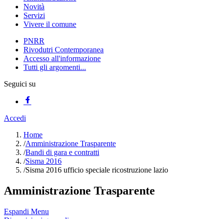
Novità
Servizi
Vivere il comune
PNRR
Rivodutri Contemporanea
Accesso all'informazione
Tutti gli argomenti...
Seguici su
Accedi
Home
/
Amministrazione Trasparente
/
Bandi di gara e contratti
/
Sisma 2016
/
Sisma 2016 ufficio speciale ricostruzione lazio
Amministrazione Trasparente
Espandi Menu