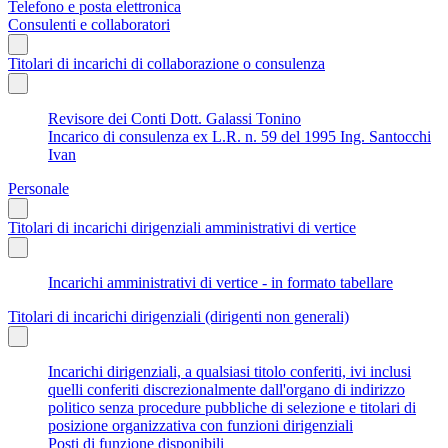
Telefono e posta elettronica
Consulenti e collaboratori
Titolari di incarichi di collaborazione o consulenza
Revisore dei Conti Dott. Galassi Tonino
Incarico di consulenza ex L.R. n. 59 del 1995 Ing. Santocchi
Ivan
Personale
Titolari di incarichi dirigenziali amministrativi di vertice
Incarichi amministrativi di vertice - in formato tabellare
Titolari di incarichi dirigenziali (dirigenti non generali)
Incarichi dirigenziali, a qualsiasi titolo conferiti, ivi inclusi
quelli conferiti discrezionalmente dall'organo di indirizzo
politico senza procedure pubbliche di selezione e titolari di
posizione organizzativa con funzioni dirigenziali
Posti di funzione disponibili