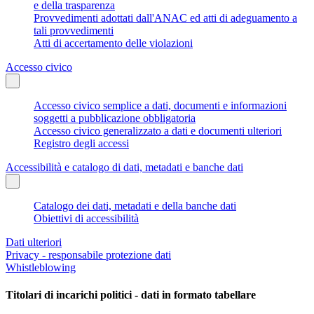
e della trasparenza
Provvedimenti adottati dall'ANAC ed atti di adeguamento a
tali provvedimenti
Atti di accertamento delle violazioni
Accesso civico
Accesso civico semplice a dati, documenti e informazioni
soggetti a pubblicazione obbligatoria
Accesso civico generalizzato a dati e documenti ulteriori
Registro degli accessi
Accessibilità e catalogo di dati, metadati e banche dati
Catalogo dei dati, metadati e della banche dati
Obiettivi di accessibilità
Dati ulteriori
Privacy - responsabile protezione dati
Whistleblowing
Titolari di incarichi politici - dati in formato tabellare