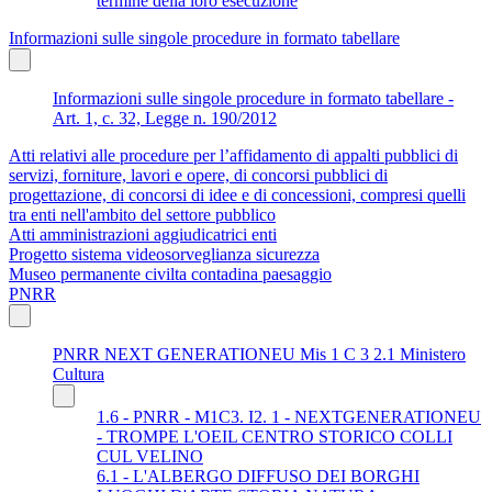
termine della loro esecuzione
Informazioni sulle singole procedure in formato tabellare
Informazioni sulle singole procedure in formato tabellare -
Art. 1, c. 32, Legge n. 190/2012
Atti relativi alle procedure per l’affidamento di appalti pubblici di
servizi, forniture, lavori e opere, di concorsi pubblici di
progettazione, di concorsi di idee e di concessioni, compresi quelli
tra enti nell'ambito del settore pubblico
Atti amministrazioni aggiudicatrici enti
Progetto sistema videosorveglianza sicurezza
Museo permanente civilta contadina paesaggio
PNRR
PNRR NEXT GENERATIONEU Mis 1 C 3 2.1 Ministero
Cultura
1.6 - PNRR - M1C3. I2. 1 - NEXTGENERATIONEU
- TROMPE L'OEIL CENTRO STORICO COLLI
CUL VELINO
6.1 - L'ALBERGO DIFFUSO DEI BORGHI