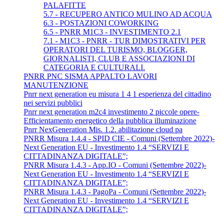
PALAFITTE
5.7 - RECUPERO ANTICO MULINO AD ACQUA
6.3 - POSTAZIONI COWORKING
6.5 - PNRR M1C3 - INVESTIMENTO 2.1
7.1 - M1C3 - PNRR - TUR DIMOSTRATIVI PER
OPERATORI DEL TURISMO, BLOGGER,
GIORNALISTI, CLUB E ASSOCIAZIONI DI
CATEGORIA E CULTURALI.
PNRR PNC SISMA APPALTO LAVORI
MANUTENZIONE
Pnrr next generation eu misura 1 4 1 esperienza del cittadino
nei servizi pubblici
Pnrr next generation m2c4 investimento 2 piccole opere-
Efficientamento energetico della pubblica illuminazione
Pnrr NexGeneration Mis. 1.2. abilitazione cloud pa
PNRR Misura 1.4.4 - SPID CIE - Comuni (Settembre 2022)-
Next Generation EU - Investimento 1.4 “SERVIZI E
CITTADINANZA DIGITALE”;
PNRR Misura 1.4.3 - App.IO - Comuni (Settembre 2022)-
Next Generation EU - Investimento 1.4 “SERVIZI E
CITTADINANZA DIGITALE”;
PNRR Misura 1.4.3 - PagoPa - Comuni (Settembre 2022)-
Next Generation EU - Investimento 1.4 “SERVIZI E
CITTADINANZA DIGITALE”;