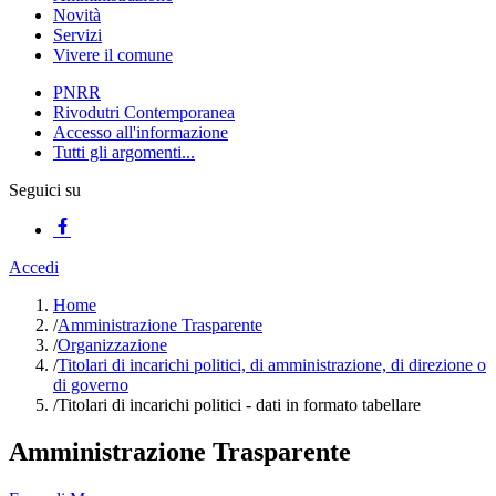
Novità
Servizi
Vivere il comune
PNRR
Rivodutri Contemporanea
Accesso all'informazione
Tutti gli argomenti...
Seguici su
Accedi
Home
/
Amministrazione Trasparente
/
Organizzazione
/
Titolari di incarichi politici, di amministrazione, di direzione o
di governo
/
Titolari di incarichi politici - dati in formato tabellare
Amministrazione Trasparente