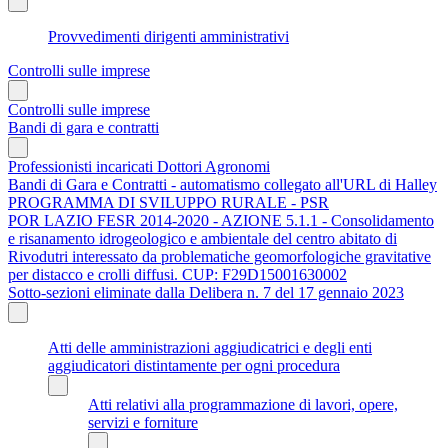
Provvedimenti dirigenti amministrativi
Controlli sulle imprese
Controlli sulle imprese
Bandi di gara e contratti
Professionisti incaricati Dottori Agronomi
Bandi di Gara e Contratti - automatismo collegato all'URL di Halley
PROGRAMMA DI SVILUPPO RURALE - PSR
POR LAZIO FESR 2014-2020 - AZIONE 5.1.1 - Consolidamento
e risanamento idrogeologico e ambientale del centro abitato di
Rivodutri interessato da problematiche geomorfologiche gravitative
per distacco e crolli diffusi. CUP: F29D15001630002
Sotto-sezioni eliminate dalla Delibera n. 7 del 17 gennaio 2023
Atti delle amministrazioni aggiudicatrici e degli enti
aggiudicatori distintamente per ogni procedura
Atti relativi alla programmazione di lavori, opere,
servizi e forniture