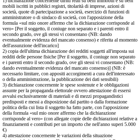
1) dichiarazione concernente diritti reali su beni immobili e su beni
mobili iscritti in pubblici registri, titolarità di imprese, azioni di
società, quote di partecipazione a società, esercizio di funzioni di
amministratore o di sindaco di società, con l'apposizione della
formula «sul mio onore affermo che la dichiarazione corrisponde al
vero» [Per il soggetto, il coniuge non separato e i parenti entro il
secondo grado, ove gli stessi vi consentano (NB: dando
eventualmente evidenza del mancato consenso) e riferita al momento
dell'assunzione dell'incarico]
2) copia dell'ultima dichiarazione dei redditi soggetti all'imposta sui
redditi delle persone fisiche [Per il soggetto, il coniuge non separato
e i parenti entro il secondo grado, ove gli stessi vi consentano (NB:
dando eventualmente evidenza del mancato consenso)] (NB: è
necessario limitare, con appositi accorgimenti a cura dell'interessato
o della amministrazione, la pubblicazione dei dati sensibili)
3) dichiarazione concernente le spese sostenute e le obbligazioni
assunte per la propaganda elettorale ovvero attestazione di essersi
avvalsi esclusivamente di materiali e di mezzi propagandistici
predisposti e messi a disposizione dal partito o dalla formazione
politica della cui lista il soggetto ha fatto parte, con l'apposizione
della formula «sul mio onore affermo che la dichiarazione
corrisponde al vero» (con allegate copie delle dichiarazioni relative a
finanziamenti e contributi per un importo che nell'anno superi 5.000
€)
4) attestazione concernente le variazioni della situazione