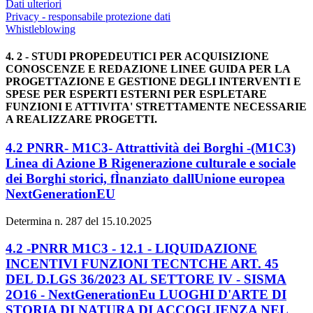
Dati ulteriori
Privacy - responsabile protezione dati
Whistleblowing
4. 2 - STUDI PROPEDEUTICI PER ACQUISIZIONE
CONOSCENZE E REDAZIONE LINEE GUIDA PER LA
PROGETTAZIONE E GESTIONE DEGLI INTERVENTI E
SPESE PER ESPERTI ESTERNI PER ESPLETARE
FUNZIONI E ATTIVITA' STRETTAMENTE NECESSARIE
A REALIZZARE PROGETTI.
4.2 PNRR- M1C3- Attrattività dei Borghi -(M1C3)
Linea di Azione B Rigenerazione culturale e sociale
dei Borghi storici, fÌnanziato dallUnione europea
NextGenerationEU
Determina n. 287 del 15.10.2025
4.2 -PNRR M1C3 - 12.1 - LIQUIDAZIONE
INCENTIVI FUNZIONI TECNTCHE ART. 45
DEL D.LGS 36/2023 AL SETTORE IV - SISMA
2O16 - NextGenerationEu LUOGHI D'ARTE DI
STORIA DI NATURA DI ACCOGLIENZA NEL