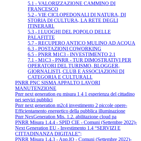
5.1 - VALORIZZAZIONE CAMMINO DI
FRANCESCO
5.2 - VIE CICLOPEDONALI DI NATURA, DI
STORIA DI CULTURA, LA RETE DEGLI
ITINERARI.
5.3 - I LUOGHI DEL POPOLO DELLE
PALAFITTE
5.7 - RECUPERO ANTICO MULINO AD ACQUA
6.3 - POSTAZIONI COWORKING
6.5 - PNRR M1C3 - INVESTIMENTO 2.1
7.1 - M1C3 - PNRR - TUR DIMOSTRATIVI PER
OPERATORI DEL TURISMO, BLOGGER,
GIORNALISTI, CLUB E ASSOCIAZIONI DI
CATEGORIA E CULTURALI.
PNRR PNC SISMA APPALTO LAVORI
MANUTENZIONE
Pnrr next generation eu misura 1 4 1 esperienza del cittadino
nei servizi pubblici
Pnrr next generation m2c4 investimento 2 piccole opere-
Efficientamento energetico della pubblica illuminazione
Pnrr NexGeneration Mis. 1.2. abilitazione cloud pa
PNRR Misura 1.4.4 - SPID CIE - Comuni (Settembre 2022)-
Next Generation EU - Investimento 1.4 “SERVIZI E
CITTADINANZA DIGITALE”;
PNRR Misura 1.4.3 - App.IO - Comuni (Settembre 2022)-