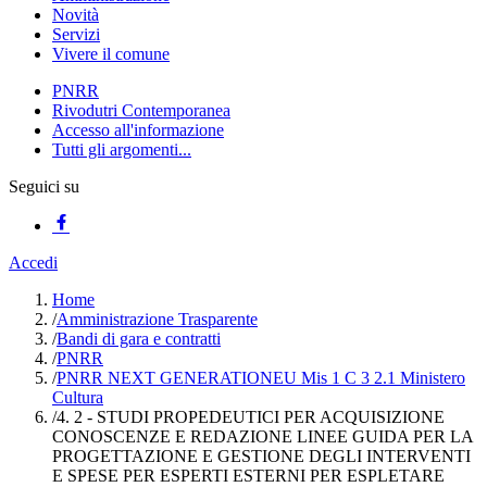
Novità
Servizi
Vivere il comune
PNRR
Rivodutri Contemporanea
Accesso all'informazione
Tutti gli argomenti...
Seguici su
Accedi
Home
/
Amministrazione Trasparente
/
Bandi di gara e contratti
/
PNRR
/
PNRR NEXT GENERATIONEU Mis 1 C 3 2.1 Ministero
Cultura
/
4. 2 - STUDI PROPEDEUTICI PER ACQUISIZIONE
CONOSCENZE E REDAZIONE LINEE GUIDA PER LA
PROGETTAZIONE E GESTIONE DEGLI INTERVENTI
E SPESE PER ESPERTI ESTERNI PER ESPLETARE