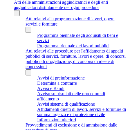
Atti delle amministrazioni aggiudicatrici e degli enti
aggiudicatori distintamente per ogni procedura
Atti relativi alla programmazione di lavori, opere,
servizi e forniture
Programma biennale degli acquisiti di beni e
servizi
Programma triennale dei lavori pubblici
Atti relativi alle procedure per l'affidamento di appalti
pubblici di servizi, forniture, lavori e opere, di concorsi
pubblici di progettazione, di concorsi di idee e di
concessioni
Avvisi di preinformazione
Determina a contrarre
Avvisi e Bandi
Avviso sui risultati delle procedure di
affidamento
Avvisi sistema di qualificazione
Affidamenti diretti di lavori, servizi e forniture di
somma urgenza e di protezione civile
Informazioni ulteriori
Provvedimenti di esclusione e di ammissione dalle