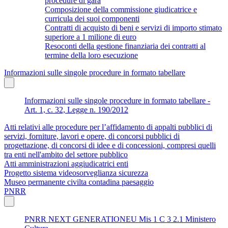
procedure di gara
Composizione della commissione giudicatrice e
curricula dei suoi componenti
Contratti di acquisto di beni e servizi di importo stimato
superiore a 1 milione di euro
Resoconti della gestione finanziaria dei contratti al
termine della loro esecuzione
Informazioni sulle singole procedure in formato tabellare
Informazioni sulle singole procedure in formato tabellare -
Art. 1, c. 32, Legge n. 190/2012
Atti relativi alle procedure per l’affidamento di appalti pubblici di
servizi, forniture, lavori e opere, di concorsi pubblici di
progettazione, di concorsi di idee e di concessioni, compresi quelli
tra enti nell'ambito del settore pubblico
Atti amministrazioni aggiudicatrici enti
Progetto sistema videosorveglianza sicurezza
Museo permanente civilta contadina paesaggio
PNRR
PNRR NEXT GENERATIONEU Mis 1 C 3 2.1 Ministero