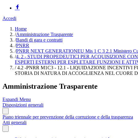
Accedi
Home
/
Amministrazione Trasparente
/
Bandi di gara e contratti
/
PNRR
/
PNRR NEXT GENERATIONEU Mis 1 C 3 2.1 Ministero Cul
/
4. 2 - STUDI PROPEDEUTICI PER ACQUISIZIONE C
ESPERTI ESTERNI PER ESPLETARE FUNZIONI E ATT
/
4.2 -PNRR M1C3 - 12.1 - LIQUIDAZIONE INCENTIVI F
STORIA DI NATURA DI ACCOGLIENZA NEL CUORE DEL
Amministrazione Trasparente
Espandi Menu
Disposizioni generali
Piano triennale per prevenzione della corruzione e della trasparenza
Atti generali