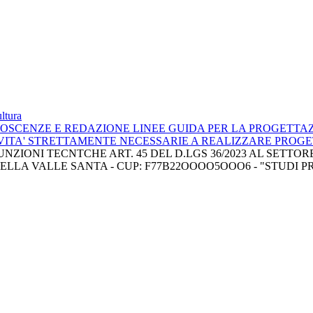
tura
ONOSCENZE E REDAZIONE LINEE GUIDA PER LA PROGETTAZ
IVITA' STRETTAMENTE NECESSARIE A REALIZZARE PROGE
UNZIONI TECNTCHE ART. 45 DEL D.LGS 36/2023 AL SETTORE I
LA VALLE SANTA - CUP: F77B22OOOO5OOO6 - "STUDI PRO