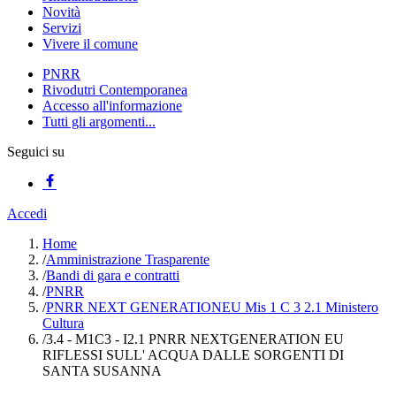
Novità
Servizi
Vivere il comune
PNRR
Rivodutri Contemporanea
Accesso all'informazione
Tutti gli argomenti...
Seguici su
Accedi
Home
/
Amministrazione Trasparente
/
Bandi di gara e contratti
/
PNRR
/
PNRR NEXT GENERATIONEU Mis 1 C 3 2.1 Ministero
Cultura
/
3.4 - M1C3 - I2.1 PNRR NEXTGENERATION EU
RIFLESSI SULL' ACQUA DALLE SORGENTI DI
SANTA SUSANNA