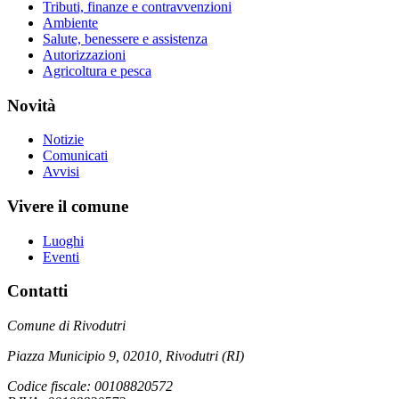
Tributi, finanze e contravvenzioni
Ambiente
Salute, benessere e assistenza
Autorizzazioni
Agricoltura e pesca
Novità
Notizie
Comunicati
Avvisi
Vivere il comune
Luoghi
Eventi
Contatti
Comune di Rivodutri
Piazza Municipio 9, 02010, Rivodutri (RI)
Codice fiscale: 00108820572