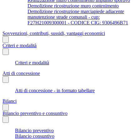
Realizzazione muro contenimento impianto sportivo
Demolizione ricostruzione muro contenimento
Demolizione ricostruzione marciapiede adiacente
manutenzione strade comunali - cup:
F27H21009300001 - CODICE CIG: 9306496B71
Sovvenzioni, contributi, sussidi, vantaggi economici
Criteri e modalità
Criteri e modalità
Atti di concessione
Atti di concessione - in formato tabellare
Bilanci
Bilancio preventivo e consuntivo
Bilancio preventivo
Bilancio consuntivo