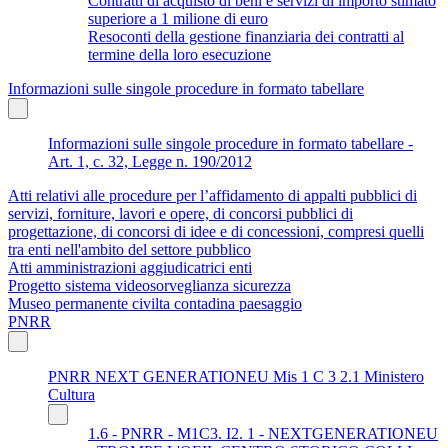
Contratti di acquisto di beni e servizi di importo stimato
superiore a 1 milione di euro
Resoconti della gestione finanziaria dei contratti al
termine della loro esecuzione
Informazioni sulle singole procedure in formato tabellare
Informazioni sulle singole procedure in formato tabellare -
Art. 1, c. 32, Legge n. 190/2012
Atti relativi alle procedure per l’affidamento di appalti pubblici di
servizi, forniture, lavori e opere, di concorsi pubblici di
progettazione, di concorsi di idee e di concessioni, compresi quelli
tra enti nell'ambito del settore pubblico
Atti amministrazioni aggiudicatrici enti
Progetto sistema videosorveglianza sicurezza
Museo permanente civilta contadina paesaggio
PNRR
PNRR NEXT GENERATIONEU Mis 1 C 3 2.1 Ministero
Cultura
1.6 - PNRR - M1C3. I2. 1 - NEXTGENERATIONEU