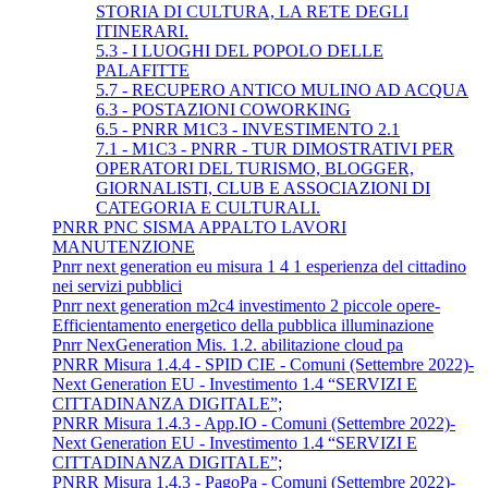
STORIA DI CULTURA, LA RETE DEGLI
ITINERARI.
5.3 - I LUOGHI DEL POPOLO DELLE
PALAFITTE
5.7 - RECUPERO ANTICO MULINO AD ACQUA
6.3 - POSTAZIONI COWORKING
6.5 - PNRR M1C3 - INVESTIMENTO 2.1
7.1 - M1C3 - PNRR - TUR DIMOSTRATIVI PER
OPERATORI DEL TURISMO, BLOGGER,
GIORNALISTI, CLUB E ASSOCIAZIONI DI
CATEGORIA E CULTURALI.
PNRR PNC SISMA APPALTO LAVORI
MANUTENZIONE
Pnrr next generation eu misura 1 4 1 esperienza del cittadino
nei servizi pubblici
Pnrr next generation m2c4 investimento 2 piccole opere-
Efficientamento energetico della pubblica illuminazione
Pnrr NexGeneration Mis. 1.2. abilitazione cloud pa
PNRR Misura 1.4.4 - SPID CIE - Comuni (Settembre 2022)-
Next Generation EU - Investimento 1.4 “SERVIZI E
CITTADINANZA DIGITALE”;
PNRR Misura 1.4.3 - App.IO - Comuni (Settembre 2022)-
Next Generation EU - Investimento 1.4 “SERVIZI E
CITTADINANZA DIGITALE”;
PNRR Misura 1.4.3 - PagoPa - Comuni (Settembre 2022)-