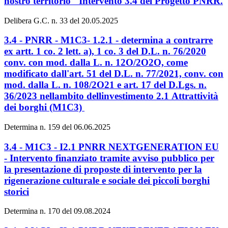
nostro territorio" Intervento 3.4 del Progetto PNRR.
Delibera G.C. n. 33 del 20.05.2025
3.4 - PNRR - M1C3- 1.2.1 - determina a contrarre
ex artt. 1 co. 2 lett. a), 1 co. 3 del D.L. n. 76/2020
conv. con mod. dalla L. n. 12O/2O2O, come
modificato dall'art. 51 del D.L. n. 77/2021, conv. con
mod. dalla L. n. 108/2O21 e art. 17 del D.Lgs. n.
36/2023 nellambito dellinvestimento 2.1 Attrattività
dei borghi (M1C3)
Determina n. 159 del 06.06.2025
3.4 - M1C3 - I2.1 PNRR NEXTGENERATION EU
- Intervento finanziato tramite avviso pubblico per
la presentazione di proposte di intervento per la
rigenerazione culturale e sociale dei piccoli borghi
storici
Determina n. 170 del 09.08.2024