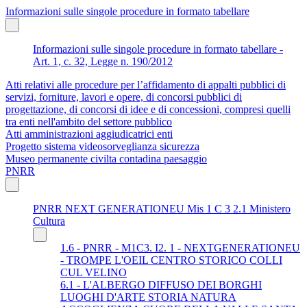
Informazioni sulle singole procedure in formato tabellare
Informazioni sulle singole procedure in formato tabellare -
Art. 1, c. 32, Legge n. 190/2012
Atti relativi alle procedure per l’affidamento di appalti pubblici di
servizi, forniture, lavori e opere, di concorsi pubblici di
progettazione, di concorsi di idee e di concessioni, compresi quelli
tra enti nell'ambito del settore pubblico
Atti amministrazioni aggiudicatrici enti
Progetto sistema videosorveglianza sicurezza
Museo permanente civilta contadina paesaggio
PNRR
PNRR NEXT GENERATIONEU Mis 1 C 3 2.1 Ministero
Cultura
1.6 - PNRR - M1C3. I2. 1 - NEXTGENERATIONEU
- TROMPE L'OEIL CENTRO STORICO COLLI
CUL VELINO
6.1 - L'ALBERGO DIFFUSO DEI BORGHI
LUOGHI D'ARTE STORIA NATURA