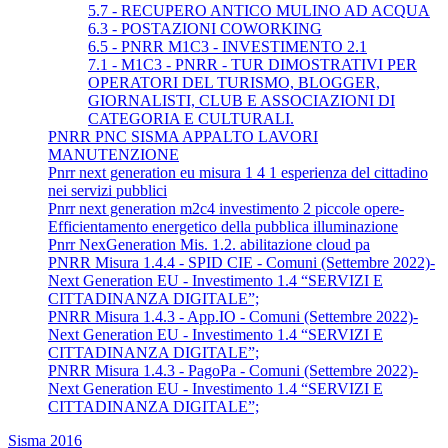
5.7 - RECUPERO ANTICO MULINO AD ACQUA
6.3 - POSTAZIONI COWORKING
6.5 - PNRR M1C3 - INVESTIMENTO 2.1
7.1 - M1C3 - PNRR - TUR DIMOSTRATIVI PER
OPERATORI DEL TURISMO, BLOGGER,
GIORNALISTI, CLUB E ASSOCIAZIONI DI
CATEGORIA E CULTURALI.
PNRR PNC SISMA APPALTO LAVORI
MANUTENZIONE
Pnrr next generation eu misura 1 4 1 esperienza del cittadino
nei servizi pubblici
Pnrr next generation m2c4 investimento 2 piccole opere-
Efficientamento energetico della pubblica illuminazione
Pnrr NexGeneration Mis. 1.2. abilitazione cloud pa
PNRR Misura 1.4.4 - SPID CIE - Comuni (Settembre 2022)-
Next Generation EU - Investimento 1.4 “SERVIZI E
CITTADINANZA DIGITALE”;
PNRR Misura 1.4.3 - App.IO - Comuni (Settembre 2022)-
Next Generation EU - Investimento 1.4 “SERVIZI E
CITTADINANZA DIGITALE”;
PNRR Misura 1.4.3 - PagoPa - Comuni (Settembre 2022)-
Next Generation EU - Investimento 1.4 “SERVIZI E
CITTADINANZA DIGITALE”;
Sisma 2016