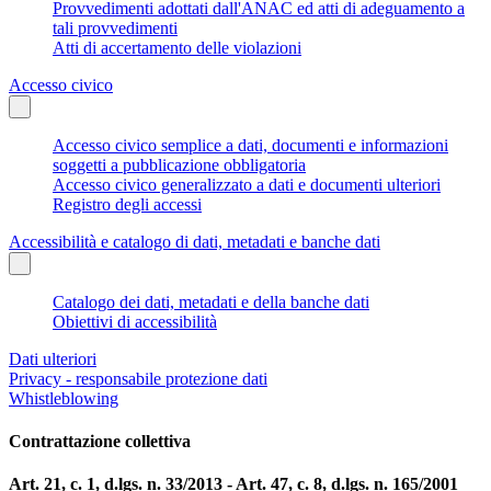
Provvedimenti adottati dall'ANAC ed atti di adeguamento a
tali provvedimenti
Atti di accertamento delle violazioni
Accesso civico
Accesso civico semplice a dati, documenti e informazioni
soggetti a pubblicazione obbligatoria
Accesso civico generalizzato a dati e documenti ulteriori
Registro degli accessi
Accessibilità e catalogo di dati, metadati e banche dati
Catalogo dei dati, metadati e della banche dati
Obiettivi di accessibilità
Dati ulteriori
Privacy - responsabile protezione dati
Whistleblowing
Contrattazione collettiva
Art. 21, c. 1, d.lgs. n. 33/2013 - Art. 47, c. 8, d.lgs. n. 165/2001