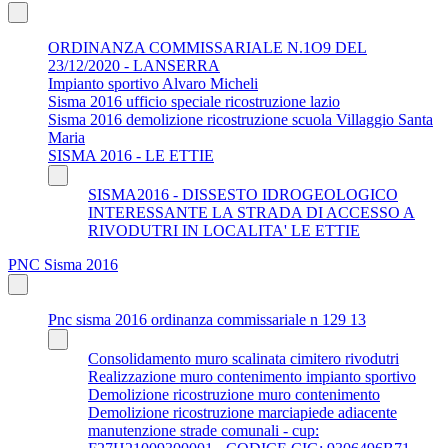
ORDINANZA COMMISSARIALE N.1O9 DEL
23/12/2020 - LANSERRA
Impianto sportivo Alvaro Micheli
Sisma 2016 ufficio speciale ricostruzione lazio
Sisma 2016 demolizione ricostruzione scuola Villaggio Santa
Maria
SISMA 2016 - LE ETTIE
SISMA2016 - DISSESTO IDROGEOLOGICO
INTERESSANTE LA STRADA DI ACCESSO A
RIVODUTRI IN LOCALITA' LE ETTIE
PNC Sisma 2016
Pnc sisma 2016 ordinanza commissariale n 129 13
Consolidamento muro scalinata cimitero rivodutri
Realizzazione muro contenimento impianto sportivo
Demolizione ricostruzione muro contenimento
Demolizione ricostruzione marciapiede adiacente
manutenzione strade comunali - cup: