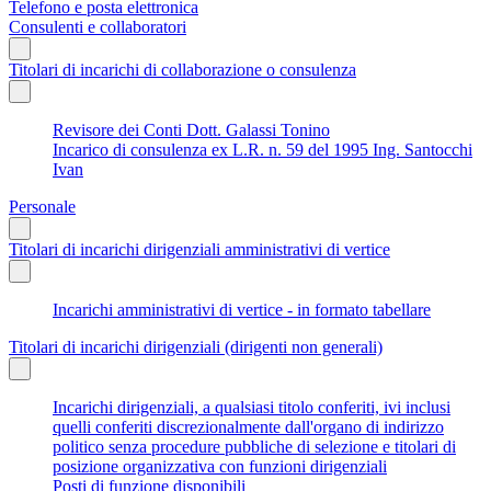
Telefono e posta elettronica
Consulenti e collaboratori
Titolari di incarichi di collaborazione o consulenza
Revisore dei Conti Dott. Galassi Tonino
Incarico di consulenza ex L.R. n. 59 del 1995 Ing. Santocchi
Ivan
Personale
Titolari di incarichi dirigenziali amministrativi di vertice
Incarichi amministrativi di vertice - in formato tabellare
Titolari di incarichi dirigenziali (dirigenti non generali)
Incarichi dirigenziali, a qualsiasi titolo conferiti, ivi inclusi
quelli conferiti discrezionalmente dall'organo di indirizzo
politico senza procedure pubbliche di selezione e titolari di
posizione organizzativa con funzioni dirigenziali
Posti di funzione disponibili