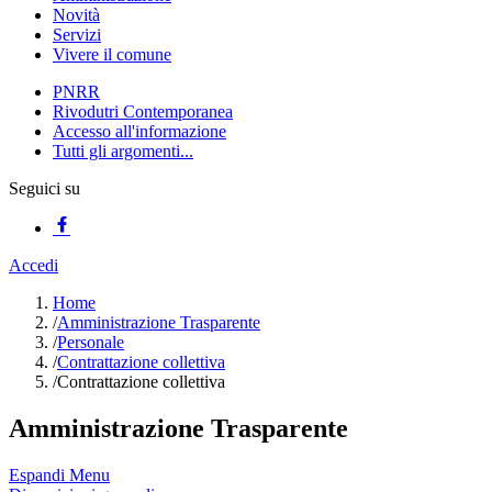
Novità
Servizi
Vivere il comune
PNRR
Rivodutri Contemporanea
Accesso all'informazione
Tutti gli argomenti...
Seguici su
Accedi
Home
/
Amministrazione Trasparente
/
Personale
/
Contrattazione collettiva
/
Contrattazione collettiva
Amministrazione Trasparente
Espandi Menu