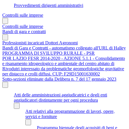
Provvedimenti dirigenti amministrativi
Controlli sulle imprese
Controlli sulle imprese
Bandi di gara e contratti
Professionisti incaricati Dottori Agronomi
Bandi di Gara e Contratti - automatismo collegato all'URL di Halley
PROGRAMMA DI SVILUPPO RURALE - PSR
POR LAZIO FESR 2014-2020 - AZIONE 5.1.1 - Consolidamento
e risanamento idrogeologico e ambientale del centro abitato di
Rivodutri interessato da problematiche geomorfologiche gravitative
per distacco e crolli diffusi. CUP: F29D15001630002
Sotto-sezioni eliminate dalla Delibera n. 7 del 17 gennaio 2023
Atti delle amministrazioni aggiudicatrici e degli enti
aggiudicatori distintamente per ogni procedura
Atti relativi alla programmazione di lavori, opere,
servizi e forniture
Programma biennale degli acquisiti di beni e