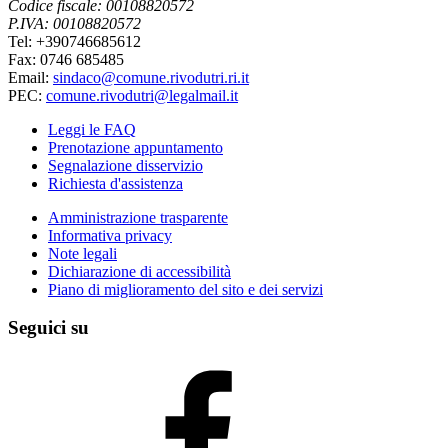
Codice fiscale: 00108820572
P.IVA: 00108820572
Tel: +390746685612
Fax: 0746 685485
Email:
sindaco@comune.rivodutri.ri.it
PEC:
comune.rivodutri@legalmail.it
Leggi le FAQ
Prenotazione appuntamento
Segnalazione disservizio
Richiesta d'assistenza
Amministrazione trasparente
Informativa privacy
Note legali
Dichiarazione di accessibilità
Piano di miglioramento del sito e dei servizi
Seguici su