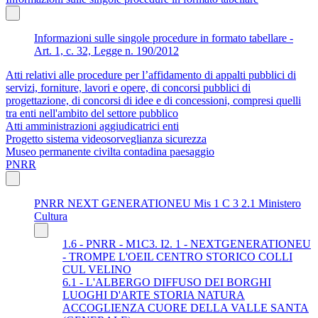
Informazioni sulle singole procedure in formato tabellare -
Art. 1, c. 32, Legge n. 190/2012
Atti relativi alle procedure per l’affidamento di appalti pubblici di
servizi, forniture, lavori e opere, di concorsi pubblici di
progettazione, di concorsi di idee e di concessioni, compresi quelli
tra enti nell'ambito del settore pubblico
Atti amministrazioni aggiudicatrici enti
Progetto sistema videosorveglianza sicurezza
Museo permanente civilta contadina paesaggio
PNRR
PNRR NEXT GENERATIONEU Mis 1 C 3 2.1 Ministero
Cultura
1.6 - PNRR - M1C3. I2. 1 - NEXTGENERATIONEU
- TROMPE L'OEIL CENTRO STORICO COLLI
CUL VELINO
6.1 - L'ALBERGO DIFFUSO DEI BORGHI
LUOGHI D'ARTE STORIA NATURA
ACCOGLIENZA CUORE DELLA VALLE SANTA