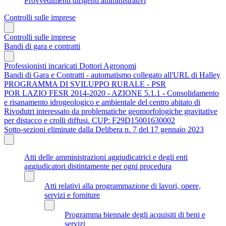
Provvedimenti dirigenti amministrativi
Controlli sulle imprese
Controlli sulle imprese
Bandi di gara e contratti
Professionisti incaricati Dottori Agronomi
Bandi di Gara e Contratti - automatismo collegato all'URL di Halley
PROGRAMMA DI SVILUPPO RURALE - PSR
POR LAZIO FESR 2014-2020 - AZIONE 5.1.1 - Consolidamento
e risanamento idrogeologico e ambientale del centro abitato di
Rivodutri interessato da problematiche geomorfologiche gravitative
per distacco e crolli diffusi. CUP: F29D15001630002
Sotto-sezioni eliminate dalla Delibera n. 7 del 17 gennaio 2023
Atti delle amministrazioni aggiudicatrici e degli enti
aggiudicatori distintamente per ogni procedura
Atti relativi alla programmazione di lavori, opere,
servizi e forniture
Programma biennale degli acquisiti di beni e
servizi