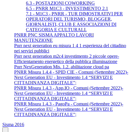
6.3 - POSTAZIONI COWORKING
6.5 - PNRR M1C3 - INVESTIMENTO 2.1
7.1 - M1C3 - PNRR - TUR DIMOSTRATIVI PER
OPERATORI DEL TURISMO, BLOGGER,
GIORNALISTI, CLUB E ASSOCIAZIONI DI
CATEGORIA E CULTURALI.
PNRR PNC SISMA APPALTO LAVORI
MANUTENZIONE
Pnrr next generation eu misura 1 4 1 esperienza del cittadino
nei servizi pubblici
Pnrr next generation m2c4 investimento 2 piccole opere-
Efficientamento energetico della pubblica illuminazione
Pnrr NexGeneration Mis. 1.2. abilitazione cloud pa
PNRR Misura 1.4.4 - SPID CIE - Comuni (Settembre 2022)-
Next Generation EU - Investimento 1.4 “SERVIZI E
CITTADINANZA DIGITALE”;
PNRR Misura 1.4.3 - App.IO - Comuni (Settembre 2022)-
Next Generation EU - Investimento 1.4 “SERVIZI E
CITTADINANZA DIGITALE”;
PNRR Misura 1.4.3 - PagoPa - Comuni (Settembre 2022)-
Next Generation EU - Investimento 1.4 “SERVIZI E
CITTADINANZA DIGITALE”;
Sisma 2016