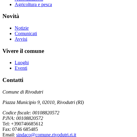
Agricoltura e pesca
Novità
Notizie
Comunicati
Avvisi
Vivere il comune
Luoghi
Eventi
Contatti
Comune di Rivodutri
Piazza Municipio 9, 02010, Rivodutri (RI)
Codice fiscale: 00108820572
P.IVA: 00108820572
Tel: +390746685612
Fax: 0746 685485
Email:
sindaco@comune.rivodutri.ri.it