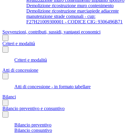
Realizzazione muro contenimento impianto sportivo
Demolizione ricostruzione muro contenimento
Demolizione ricostruzione marciapiede adiacente
manutenzione strade comunali - cup:
F27H21009300001 - CODICE CIG: 9306496B71
Sovvenzioni, contributi, sussidi, vantaggi economici
Criteri e modalità
Criteri e modalità
Atti di concessione
Atti di concessione - in formato tabellare
Bilanci
Bilancio preventivo e consuntivo
Bilancio preventivo
Bilancio consuntivo