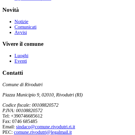
Novità
Notizie
Comunicati
Avvisi
Vivere il comune
Luoghi
Eventi
Contatti
Comune di Rivodutri
Piazza Municipio 9, 02010, Rivodutri (RI)
Codice fiscale: 00108820572
P.IVA: 00108820572
Tel: +390746685612
Fax: 0746 685485
Email:
sindaco@comune.rivodutri.ri.it
PEC:
comune.rivodutri@legalmail.it