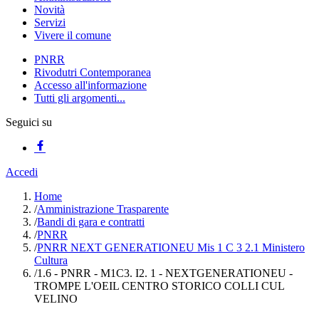
Novità
Servizi
Vivere il comune
PNRR
Rivodutri Contemporanea
Accesso all'informazione
Tutti gli argomenti...
Seguici su
Accedi
Home
/
Amministrazione Trasparente
/
Bandi di gara e contratti
/
PNRR
/
PNRR NEXT GENERATIONEU Mis 1 C 3 2.1 Ministero
Cultura
/
1.6 - PNRR - M1C3. I2. 1 - NEXTGENERATIONEU -
TROMPE L'OEIL CENTRO STORICO COLLI CUL
VELINO