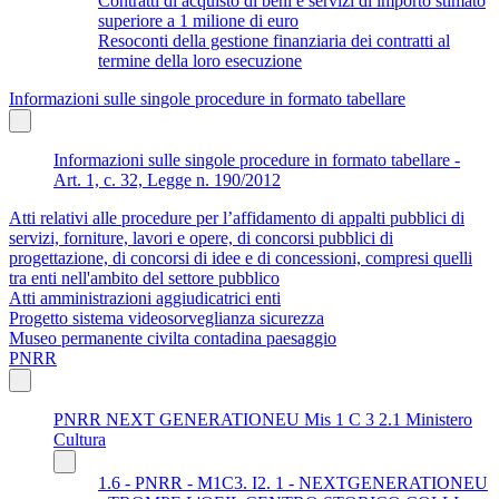
Contratti di acquisto di beni e servizi di importo stimato
superiore a 1 milione di euro
Resoconti della gestione finanziaria dei contratti al
termine della loro esecuzione
Informazioni sulle singole procedure in formato tabellare
Informazioni sulle singole procedure in formato tabellare -
Art. 1, c. 32, Legge n. 190/2012
Atti relativi alle procedure per l’affidamento di appalti pubblici di
servizi, forniture, lavori e opere, di concorsi pubblici di
progettazione, di concorsi di idee e di concessioni, compresi quelli
tra enti nell'ambito del settore pubblico
Atti amministrazioni aggiudicatrici enti
Progetto sistema videosorveglianza sicurezza
Museo permanente civilta contadina paesaggio
PNRR
PNRR NEXT GENERATIONEU Mis 1 C 3 2.1 Ministero
Cultura
1.6 - PNRR - M1C3. I2. 1 - NEXTGENERATIONEU