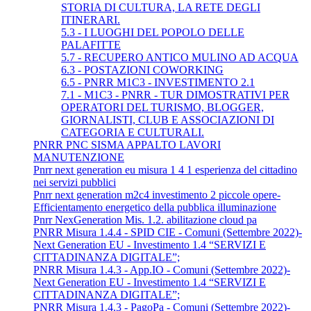
STORIA DI CULTURA, LA RETE DEGLI
ITINERARI.
5.3 - I LUOGHI DEL POPOLO DELLE
PALAFITTE
5.7 - RECUPERO ANTICO MULINO AD ACQUA
6.3 - POSTAZIONI COWORKING
6.5 - PNRR M1C3 - INVESTIMENTO 2.1
7.1 - M1C3 - PNRR - TUR DIMOSTRATIVI PER
OPERATORI DEL TURISMO, BLOGGER,
GIORNALISTI, CLUB E ASSOCIAZIONI DI
CATEGORIA E CULTURALI.
PNRR PNC SISMA APPALTO LAVORI
MANUTENZIONE
Pnrr next generation eu misura 1 4 1 esperienza del cittadino
nei servizi pubblici
Pnrr next generation m2c4 investimento 2 piccole opere-
Efficientamento energetico della pubblica illuminazione
Pnrr NexGeneration Mis. 1.2. abilitazione cloud pa
PNRR Misura 1.4.4 - SPID CIE - Comuni (Settembre 2022)-
Next Generation EU - Investimento 1.4 “SERVIZI E
CITTADINANZA DIGITALE”;
PNRR Misura 1.4.3 - App.IO - Comuni (Settembre 2022)-
Next Generation EU - Investimento 1.4 “SERVIZI E
CITTADINANZA DIGITALE”;
PNRR Misura 1.4.3 - PagoPa - Comuni (Settembre 2022)-