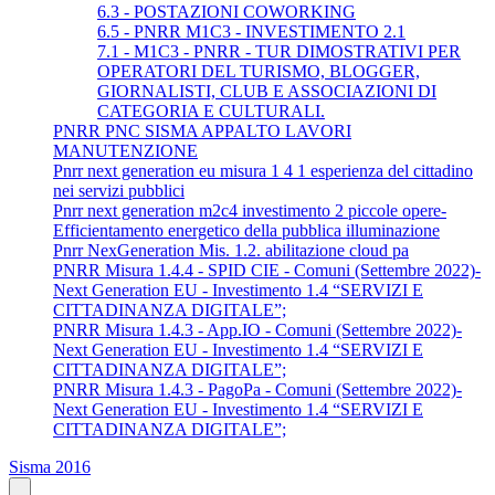
6.3 - POSTAZIONI COWORKING
6.5 - PNRR M1C3 - INVESTIMENTO 2.1
7.1 - M1C3 - PNRR - TUR DIMOSTRATIVI PER
OPERATORI DEL TURISMO, BLOGGER,
GIORNALISTI, CLUB E ASSOCIAZIONI DI
CATEGORIA E CULTURALI.
PNRR PNC SISMA APPALTO LAVORI
MANUTENZIONE
Pnrr next generation eu misura 1 4 1 esperienza del cittadino
nei servizi pubblici
Pnrr next generation m2c4 investimento 2 piccole opere-
Efficientamento energetico della pubblica illuminazione
Pnrr NexGeneration Mis. 1.2. abilitazione cloud pa
PNRR Misura 1.4.4 - SPID CIE - Comuni (Settembre 2022)-
Next Generation EU - Investimento 1.4 “SERVIZI E
CITTADINANZA DIGITALE”;
PNRR Misura 1.4.3 - App.IO - Comuni (Settembre 2022)-
Next Generation EU - Investimento 1.4 “SERVIZI E
CITTADINANZA DIGITALE”;
PNRR Misura 1.4.3 - PagoPa - Comuni (Settembre 2022)-
Next Generation EU - Investimento 1.4 “SERVIZI E
CITTADINANZA DIGITALE”;
Sisma 2016