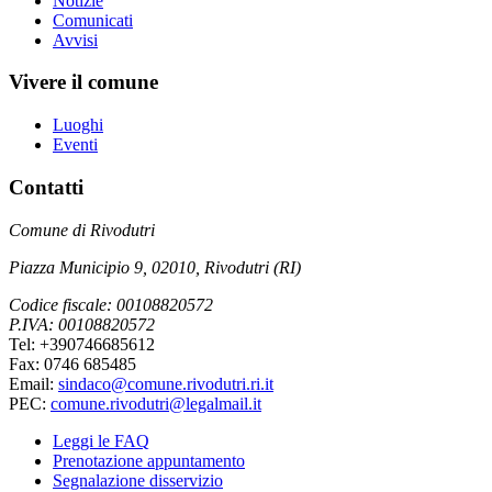
Notizie
Comunicati
Avvisi
Vivere il comune
Luoghi
Eventi
Contatti
Comune di Rivodutri
Piazza Municipio 9, 02010, Rivodutri (RI)
Codice fiscale: 00108820572
P.IVA: 00108820572
Tel: +390746685612
Fax: 0746 685485
Email:
sindaco@comune.rivodutri.ri.it
PEC:
comune.rivodutri@legalmail.it
Leggi le FAQ
Prenotazione appuntamento
Segnalazione disservizio