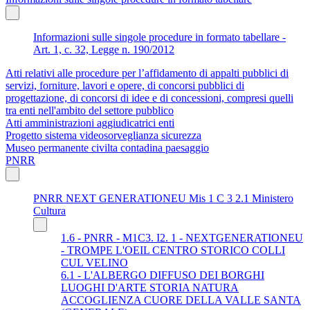
Informazioni sulle singole procedure in formato tabellare -
Art. 1, c. 32, Legge n. 190/2012
Atti relativi alle procedure per l’affidamento di appalti pubblici di
servizi, forniture, lavori e opere, di concorsi pubblici di
progettazione, di concorsi di idee e di concessioni, compresi quelli
tra enti nell'ambito del settore pubblico
Atti amministrazioni aggiudicatrici enti
Progetto sistema videosorveglianza sicurezza
Museo permanente civilta contadina paesaggio
PNRR
PNRR NEXT GENERATIONEU Mis 1 C 3 2.1 Ministero
Cultura
1.6 - PNRR - M1C3. I2. 1 - NEXTGENERATIONEU
- TROMPE L'OEIL CENTRO STORICO COLLI
CUL VELINO
6.1 - L'ALBERGO DIFFUSO DEI BORGHI
LUOGHI D'ARTE STORIA NATURA
ACCOGLIENZA CUORE DELLA VALLE SANTA