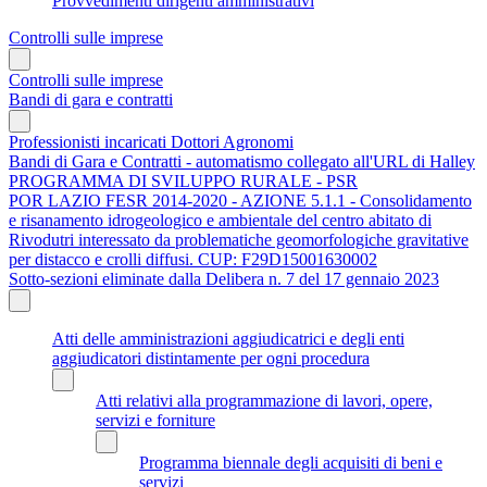
Provvedimenti dirigenti amministrativi
Controlli sulle imprese
Controlli sulle imprese
Bandi di gara e contratti
Professionisti incaricati Dottori Agronomi
Bandi di Gara e Contratti - automatismo collegato all'URL di Halley
PROGRAMMA DI SVILUPPO RURALE - PSR
POR LAZIO FESR 2014-2020 - AZIONE 5.1.1 - Consolidamento
e risanamento idrogeologico e ambientale del centro abitato di
Rivodutri interessato da problematiche geomorfologiche gravitative
per distacco e crolli diffusi. CUP: F29D15001630002
Sotto-sezioni eliminate dalla Delibera n. 7 del 17 gennaio 2023
Atti delle amministrazioni aggiudicatrici e degli enti
aggiudicatori distintamente per ogni procedura
Atti relativi alla programmazione di lavori, opere,
servizi e forniture
Programma biennale degli acquisiti di beni e
servizi