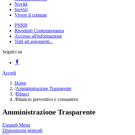
Novità
Servizi
Vivere il comune
PNRR
Rivodutri Contemporanea
Accesso all'informazione
Tutti gli argomenti...
Seguici su
Accedi
Home
/
Amministrazione Trasparente
/
Bilanci
/
Bilancio preventivo e consuntivo
Amministrazione Trasparente
Espandi Menu
Disposizioni generali