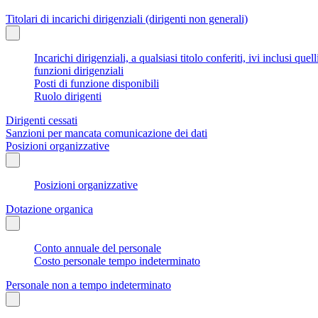
Titolari di incarichi dirigenziali (dirigenti non generali)
Incarichi dirigenziali, a qualsiasi titolo conferiti, ivi inclusi q
funzioni dirigenziali
Posti di funzione disponibili
Ruolo dirigenti
Dirigenti cessati
Sanzioni per mancata comunicazione dei dati
Posizioni organizzative
Posizioni organizzative
Dotazione organica
Conto annuale del personale
Costo personale tempo indeterminato
Personale non a tempo indeterminato