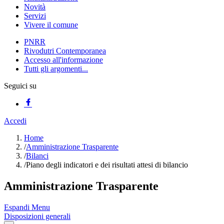
Novità
Servizi
Vivere il comune
PNRR
Rivodutri Contemporanea
Accesso all'informazione
Tutti gli argomenti...
Seguici su
Accedi
Home
/
Amministrazione Trasparente
/
Bilanci
/
Piano degli indicatori e dei risultati attesi di bilancio
Amministrazione Trasparente
Espandi Menu
Disposizioni generali