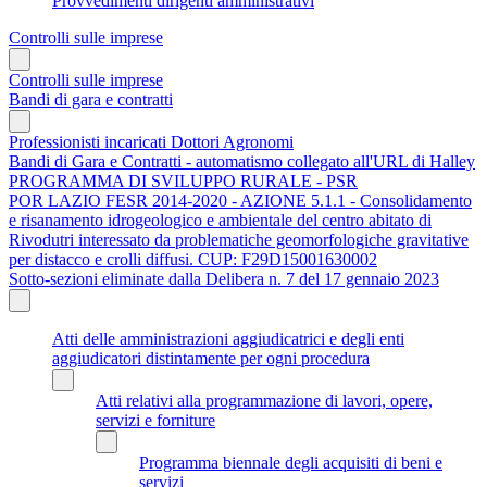
Provvedimenti dirigenti amministrativi
Controlli sulle imprese
Controlli sulle imprese
Bandi di gara e contratti
Professionisti incaricati Dottori Agronomi
Bandi di Gara e Contratti - automatismo collegato all'URL di Halley
PROGRAMMA DI SVILUPPO RURALE - PSR
POR LAZIO FESR 2014-2020 - AZIONE 5.1.1 - Consolidamento
e risanamento idrogeologico e ambientale del centro abitato di
Rivodutri interessato da problematiche geomorfologiche gravitative
per distacco e crolli diffusi. CUP: F29D15001630002
Sotto-sezioni eliminate dalla Delibera n. 7 del 17 gennaio 2023
Atti delle amministrazioni aggiudicatrici e degli enti
aggiudicatori distintamente per ogni procedura
Atti relativi alla programmazione di lavori, opere,
servizi e forniture
Programma biennale degli acquisiti di beni e
servizi