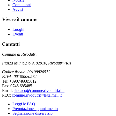
Notizie
Comunicati
Avvisi
Vivere il comune
Luoghi
Eventi
Contatti
Comune di Rivodutri
Piazza Municipio 9, 02010, Rivodutri (RI)
Codice fiscale: 00108820572
P.IVA: 00108820572
Tel: +390746685612
Fax: 0746 685485
Email:
sindaco@comune.rivodutri.ri.it
PEC:
comune.rivodutri@legalmail.it
Leggi le FAQ
Prenotazione appuntamento
Segnalazione disservizio