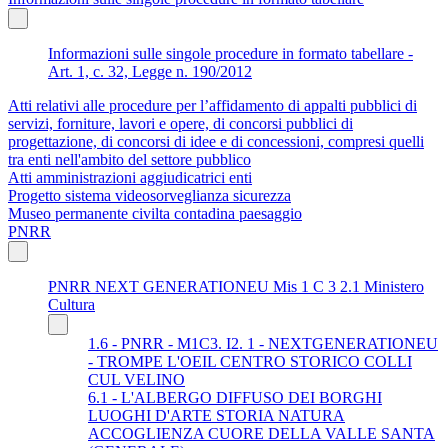
Informazioni sulle singole procedure in formato tabellare -
Art. 1, c. 32, Legge n. 190/2012
Atti relativi alle procedure per l’affidamento di appalti pubblici di
servizi, forniture, lavori e opere, di concorsi pubblici di
progettazione, di concorsi di idee e di concessioni, compresi quelli
tra enti nell'ambito del settore pubblico
Atti amministrazioni aggiudicatrici enti
Progetto sistema videosorveglianza sicurezza
Museo permanente civilta contadina paesaggio
PNRR
PNRR NEXT GENERATIONEU Mis 1 C 3 2.1 Ministero
Cultura
1.6 - PNRR - M1C3. I2. 1 - NEXTGENERATIONEU
- TROMPE L'OEIL CENTRO STORICO COLLI
CUL VELINO
6.1 - L'ALBERGO DIFFUSO DEI BORGHI
LUOGHI D'ARTE STORIA NATURA
ACCOGLIENZA CUORE DELLA VALLE SANTA