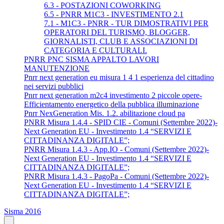
6.3 - POSTAZIONI COWORKING
6.5 - PNRR M1C3 - INVESTIMENTO 2.1
7.1 - M1C3 - PNRR - TUR DIMOSTRATIVI PER
OPERATORI DEL TURISMO, BLOGGER,
GIORNALISTI, CLUB E ASSOCIAZIONI DI
CATEGORIA E CULTURALI.
PNRR PNC SISMA APPALTO LAVORI
MANUTENZIONE
Pnrr next generation eu misura 1 4 1 esperienza del cittadino
nei servizi pubblici
Pnrr next generation m2c4 investimento 2 piccole opere-
Efficientamento energetico della pubblica illuminazione
Pnrr NexGeneration Mis. 1.2. abilitazione cloud pa
PNRR Misura 1.4.4 - SPID CIE - Comuni (Settembre 2022)-
Next Generation EU - Investimento 1.4 “SERVIZI E
CITTADINANZA DIGITALE”;
PNRR Misura 1.4.3 - App.IO - Comuni (Settembre 2022)-
Next Generation EU - Investimento 1.4 “SERVIZI E
CITTADINANZA DIGITALE”;
PNRR Misura 1.4.3 - PagoPa - Comuni (Settembre 2022)-
Next Generation EU - Investimento 1.4 “SERVIZI E
CITTADINANZA DIGITALE”;
Sisma 2016