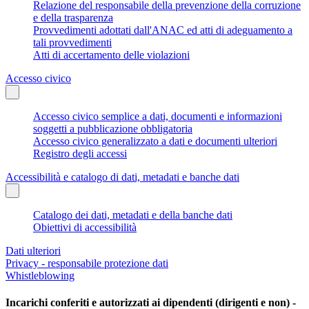
Relazione del responsabile della prevenzione della corruzione
e della trasparenza
Provvedimenti adottati dall'ANAC ed atti di adeguamento a
tali provvedimenti
Atti di accertamento delle violazioni
Accesso civico
Accesso civico semplice a dati, documenti e informazioni
soggetti a pubblicazione obbligatoria
Accesso civico generalizzato a dati e documenti ulteriori
Registro degli accessi
Accessibilità e catalogo di dati, metadati e banche dati
Catalogo dei dati, metadati e della banche dati
Obiettivi di accessibilità
Dati ulteriori
Privacy - responsabile protezione dati
Whistleblowing
Incarichi conferiti e autorizzati ai dipendenti (dirigenti e non) -