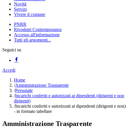
Novità
Servizi
Vivere il comune
PNRR
Rivodutri Contemporanea
Accesso all'informazione
Tutti gli argomenti...
Seguici su
Accedi
Home
/
Amministrazione Trasparente
/
Personale
/
Incarichi conferiti e autorizzati ai dipendenti (dirigenti e non
dirigenti)
/
Incarichi conferiti e autorizzati ai dipendenti (dirigenti e non)
- in formato tabellare
Amministrazione Trasparente