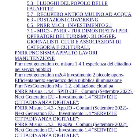
5.3 - I LUOGHI DEL POPOLO DELLE
PALAFITTE
5.7 - RECUPERO ANTICO MULINO AD ACQUA
6.3 - POSTAZIONI COWORKING
6.5 - PNRR M1C3 - INVESTIMENTO 2.1
7.1 - M1C3 - PNRR - TUR DIMOSTRATIVI PER
OPERATORI DEL TURISMO, BLOGGER,
GIORNALISTI, CLUB E ASSOCIAZIONI DI
CATEGORIA E CULTURALI.
PNRR PNC SISMA APPALTO LAVORI
MANUTENZIONE
Pnrr next generation eu misura 1 4 1 esperienza del cittadino
nei servizi pubblici
Pnrr next generation m2c4 investimento 2 piccole opere-
Efficientamento energetico della pubblica illuminazione
Pnrr NexGeneration Mis. 1.2. abilitazione cloud pa
PNRR Misura 1.4.4 - SPID CIE - Comuni (Settembre 2022)-
Next Generation EU - Investimento 1.4 “SERVIZI E
CITTADINANZA DIGITALE”;
PNRR Misura 1.4.3 - App.IO - Comuni (Settembre 2022)-
Next Generation EU - Investimento 1.4 “SERVIZI E
CITTADINANZA DIGITALE”;
PNRR Misura 1.4.3 - PagoPa - Comuni (Settembre 2022)-
Next Generation EU - Investimento 1.4 “SERVIZI E
CITTADINANZA DIGITALE”;