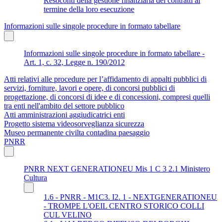
Resoconti della gestione finanziaria dei contratti al
termine della loro esecuzione
Informazioni sulle singole procedure in formato tabellare
Informazioni sulle singole procedure in formato tabellare -
Art. 1, c. 32, Legge n. 190/2012
Atti relativi alle procedure per l’affidamento di appalti pubblici di
servizi, forniture, lavori e opere, di concorsi pubblici di
progettazione, di concorsi di idee e di concessioni, compresi quelli
tra enti nell'ambito del settore pubblico
Atti amministrazioni aggiudicatrici enti
Progetto sistema videosorveglianza sicurezza
Museo permanente civilta contadina paesaggio
PNRR
PNRR NEXT GENERATIONEU Mis 1 C 3 2.1 Ministero
Cultura
1.6 - PNRR - M1C3. I2. 1 - NEXTGENERATIONEU
- TROMPE L'OEIL CENTRO STORICO COLLI
CUL VELINO