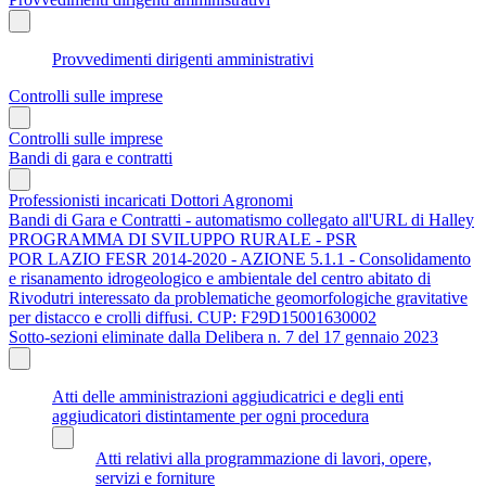
Provvedimenti dirigenti amministrativi
Controlli sulle imprese
Controlli sulle imprese
Bandi di gara e contratti
Professionisti incaricati Dottori Agronomi
Bandi di Gara e Contratti - automatismo collegato all'URL di Halley
PROGRAMMA DI SVILUPPO RURALE - PSR
POR LAZIO FESR 2014-2020 - AZIONE 5.1.1 - Consolidamento
e risanamento idrogeologico e ambientale del centro abitato di
Rivodutri interessato da problematiche geomorfologiche gravitative
per distacco e crolli diffusi. CUP: F29D15001630002
Sotto-sezioni eliminate dalla Delibera n. 7 del 17 gennaio 2023
Atti delle amministrazioni aggiudicatrici e degli enti
aggiudicatori distintamente per ogni procedura
Atti relativi alla programmazione di lavori, opere,
servizi e forniture