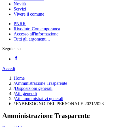
Novità
Servizi
Vivere il comune
PNRR
Rivodutri Contemporanea
Accesso all'informazione
Tutti gli argomenti...
Seguici su
Accedi
Home
/
Amministrazione Trasparente
/
Disposizioni generali
/
Atti generali
/
Atti amministrativi generali
/
FABBISOGNO DEL PERSONALE 2021/2023
Amministrazione Trasparente