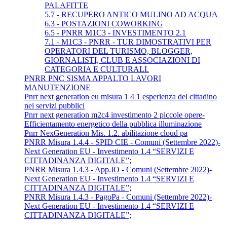
PALAFITTE
5.7 - RECUPERO ANTICO MULINO AD ACQUA
6.3 - POSTAZIONI COWORKING
6.5 - PNRR M1C3 - INVESTIMENTO 2.1
7.1 - M1C3 - PNRR - TUR DIMOSTRATIVI PER
OPERATORI DEL TURISMO, BLOGGER,
GIORNALISTI, CLUB E ASSOCIAZIONI DI
CATEGORIA E CULTURALI.
PNRR PNC SISMA APPALTO LAVORI
MANUTENZIONE
Pnrr next generation eu misura 1 4 1 esperienza del cittadino
nei servizi pubblici
Pnrr next generation m2c4 investimento 2 piccole opere-
Efficientamento energetico della pubblica illuminazione
Pnrr NexGeneration Mis. 1.2. abilitazione cloud pa
PNRR Misura 1.4.4 - SPID CIE - Comuni (Settembre 2022)-
Next Generation EU - Investimento 1.4 “SERVIZI E
CITTADINANZA DIGITALE”;
PNRR Misura 1.4.3 - App.IO - Comuni (Settembre 2022)-
Next Generation EU - Investimento 1.4 “SERVIZI E
CITTADINANZA DIGITALE”;
PNRR Misura 1.4.3 - PagoPa - Comuni (Settembre 2022)-
Next Generation EU - Investimento 1.4 “SERVIZI E
CITTADINANZA DIGITALE”;