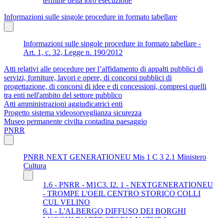
termine della loro esecuzione
Informazioni sulle singole procedure in formato tabellare
Informazioni sulle singole procedure in formato tabellare -
Art. 1, c. 32, Legge n. 190/2012
Atti relativi alle procedure per l’affidamento di appalti pubblici di
servizi, forniture, lavori e opere, di concorsi pubblici di
progettazione, di concorsi di idee e di concessioni, compresi quelli
tra enti nell'ambito del settore pubblico
Atti amministrazioni aggiudicatrici enti
Progetto sistema videosorveglianza sicurezza
Museo permanente civilta contadina paesaggio
PNRR
PNRR NEXT GENERATIONEU Mis 1 C 3 2.1 Ministero
Cultura
1.6 - PNRR - M1C3. I2. 1 - NEXTGENERATIONEU
- TROMPE L'OEIL CENTRO STORICO COLLI
CUL VELINO
6.1 - L'ALBERGO DIFFUSO DEI BORGHI