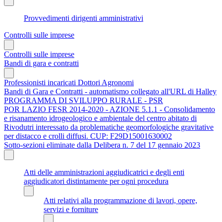
Provvedimenti dirigenti amministrativi
Controlli sulle imprese
Controlli sulle imprese
Bandi di gara e contratti
Professionisti incaricati Dottori Agronomi
Bandi di Gara e Contratti - automatismo collegato all'URL di Halley
PROGRAMMA DI SVILUPPO RURALE - PSR
POR LAZIO FESR 2014-2020 - AZIONE 5.1.1 - Consolidamento
e risanamento idrogeologico e ambientale del centro abitato di
Rivodutri interessato da problematiche geomorfologiche gravitative
per distacco e crolli diffusi. CUP: F29D15001630002
Sotto-sezioni eliminate dalla Delibera n. 7 del 17 gennaio 2023
Atti delle amministrazioni aggiudicatrici e degli enti
aggiudicatori distintamente per ogni procedura
Atti relativi alla programmazione di lavori, opere,
servizi e forniture