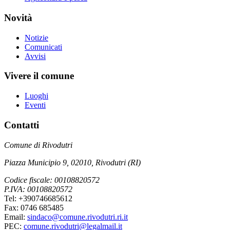
Novità
Notizie
Comunicati
Avvisi
Vivere il comune
Luoghi
Eventi
Contatti
Comune di Rivodutri
Piazza Municipio 9, 02010, Rivodutri (RI)
Codice fiscale: 00108820572
P.IVA: 00108820572
Tel: +390746685612
Fax: 0746 685485
Email:
sindaco@comune.rivodutri.ri.it
PEC:
comune.rivodutri@legalmail.it