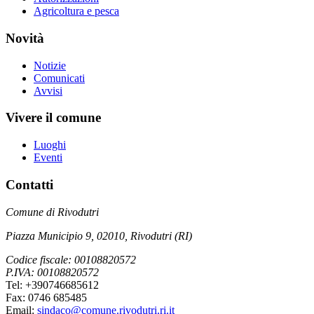
Agricoltura e pesca
Novità
Notizie
Comunicati
Avvisi
Vivere il comune
Luoghi
Eventi
Contatti
Comune di Rivodutri
Piazza Municipio 9, 02010, Rivodutri (RI)
Codice fiscale: 00108820572
P.IVA: 00108820572
Tel: +390746685612
Fax: 0746 685485
Email:
sindaco@comune.rivodutri.ri.it