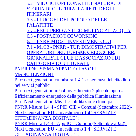
5.2 - VIE CICLOPEDONALI DI NATURA, DI
STORIA DI CULTURA, LA RETE DEGLI
ITINERARI.
5.3 - I LUOGHI DEL POPOLO DELLE
PALAFITTE
5.7 - RECUPERO ANTICO MULINO AD ACQUA
6.3 - POSTAZIONI COWORKING
6.5 - PNRR M1C3 - INVESTIMENTO 2.1
7.1 - M1C3 - PNRR - TUR DIMOSTRATIVI PER
OPERATORI DEL TURISMO, BLOGGER,
GIORNALISTI, CLUB E ASSOCIAZIONI DI
CATEGORIA E CULTURALI.
PNRR PNC SISMA APPALTO LAVORI
MANUTENZIONE
Pnrr next generation eu misura 1 4 1 esperienza del cittadino
nei servizi pubblici
Pnrr next generation m2c4 investimento 2 piccole opere-
Efficientamento energetico della pubblica illuminazione
Pnrr NexGeneration Mis. 1.2. abilitazione cloud pa
PNRR Misura 1.4.4 - SPID CIE - Comuni (Settembre 2022)-
Next Generation EU - Investimento 1.4 “SERVIZI E
CITTADINANZA DIGITALE”;
PNRR Misura 1.4.3 - App.IO - Comuni (Settembre 2022)-
Next Generation EU - Investimento 1.4 “SERVIZI E
CITTADINANZA DIGITALE”;