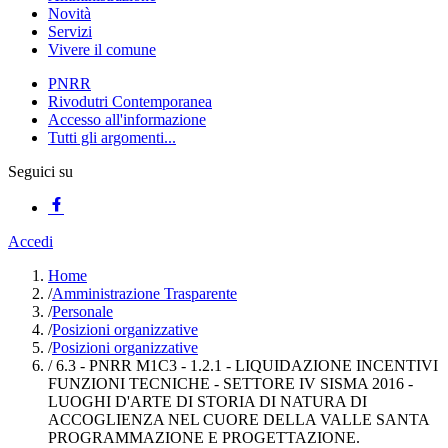
Novità
Servizi
Vivere il comune
PNRR
Rivodutri Contemporanea
Accesso all'informazione
Tutti gli argomenti...
Seguici su
Accedi
Home
/
Amministrazione Trasparente
/
Personale
/
Posizioni organizzative
/
Posizioni organizzative
/
6.3 - PNRR M1C3 - 1.2.1 - LIQUIDAZIONE INCENTIVI
FUNZIONI TECNICHE - SETTORE IV SISMA 2016 -
LUOGHI D'ARTE DI STORIA DI NATURA DI
ACCOGLIENZA NEL CUORE DELLA VALLE SANTA
PROGRAMMAZIONE E PROGETTAZIONE.