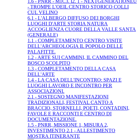
1.6 - PNRR - M1C3. I2. 1 - NEXTGENERATIONEU
- TROMPE L'OEIL CENTRO STORICO COLLI
CUL VELINO
6.1 - L'ALBERGO DIFFUSO DEI BORGHI
LUOGHI D'ARTE STORIA NATURA
ACCOGLIENZA CUORE DELLA VALLE SANTA
(GENERALE)
1.1 - COMPLETAMENTO CENTRO VISITE
DELL'ARCHEOLOGIA IL POPOLO DELLE
PALAFITTE.
1.2 - ARTE SUI CAMMINI, IL CAMMINO DEL
BOSCO SCOLPITO
1.3 - COMPLETAMENTO DELLA CASA
DELL'ARTE
1.4 - LA CASA DELL'INCONTRO: SPAZI E
LUOGHI LAVORO E INCONTRO PER
ASSOCIAZIONI.
2.1 - SOSTEGNO MANIFESTAZIONI
TRADIZIONALI, FESTIVAL CANTO A
BRACCIO, STORNELLI, POETI, CONTADINI,
FAVOLE E RACCONTI E CENTRO DI
DOCUMENTAZIONE.
1.5 - PNRR, MISSIONE 1, MISURA 2,
INVESTIMENTO 2.1 - ALLESTIMENTO
MOSTRA ITINERANTE