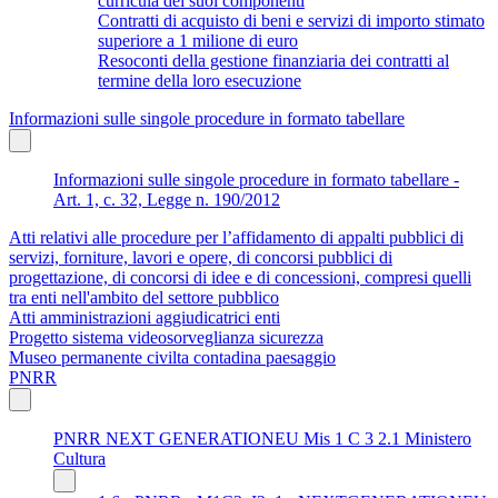
curricula dei suoi componenti
Contratti di acquisto di beni e servizi di importo stimato
superiore a 1 milione di euro
Resoconti della gestione finanziaria dei contratti al
termine della loro esecuzione
Informazioni sulle singole procedure in formato tabellare
Informazioni sulle singole procedure in formato tabellare -
Art. 1, c. 32, Legge n. 190/2012
Atti relativi alle procedure per l’affidamento di appalti pubblici di
servizi, forniture, lavori e opere, di concorsi pubblici di
progettazione, di concorsi di idee e di concessioni, compresi quelli
tra enti nell'ambito del settore pubblico
Atti amministrazioni aggiudicatrici enti
Progetto sistema videosorveglianza sicurezza
Museo permanente civilta contadina paesaggio
PNRR
PNRR NEXT GENERATIONEU Mis 1 C 3 2.1 Ministero
Cultura