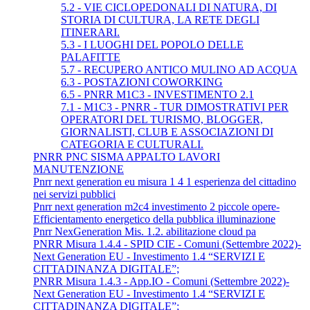
5.2 - VIE CICLOPEDONALI DI NATURA, DI
STORIA DI CULTURA, LA RETE DEGLI
ITINERARI.
5.3 - I LUOGHI DEL POPOLO DELLE
PALAFITTE
5.7 - RECUPERO ANTICO MULINO AD ACQUA
6.3 - POSTAZIONI COWORKING
6.5 - PNRR M1C3 - INVESTIMENTO 2.1
7.1 - M1C3 - PNRR - TUR DIMOSTRATIVI PER
OPERATORI DEL TURISMO, BLOGGER,
GIORNALISTI, CLUB E ASSOCIAZIONI DI
CATEGORIA E CULTURALI.
PNRR PNC SISMA APPALTO LAVORI
MANUTENZIONE
Pnrr next generation eu misura 1 4 1 esperienza del cittadino
nei servizi pubblici
Pnrr next generation m2c4 investimento 2 piccole opere-
Efficientamento energetico della pubblica illuminazione
Pnrr NexGeneration Mis. 1.2. abilitazione cloud pa
PNRR Misura 1.4.4 - SPID CIE - Comuni (Settembre 2022)-
Next Generation EU - Investimento 1.4 “SERVIZI E
CITTADINANZA DIGITALE”;
PNRR Misura 1.4.3 - App.IO - Comuni (Settembre 2022)-
Next Generation EU - Investimento 1.4 “SERVIZI E
CITTADINANZA DIGITALE”;