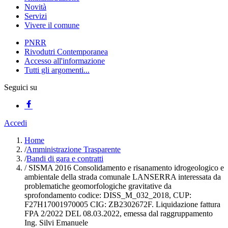
Novità
Servizi
Vivere il comune
PNRR
Rivodutri Contemporanea
Accesso all'informazione
Tutti gli argomenti...
Seguici su
Accedi
Home
/
Amministrazione Trasparente
/
Bandi di gara e contratti
/
SISMA 2016 Consolidamento e risanamento idrogeologico e
ambientale della strada comunale LANSERRA interessata da
problematiche geomorfologiche gravitative da
sprofondamento codice: DISS_M_032_2018, CUP:
F27H17001970005 CIG: ZB2302672F. Liquidazione fattura
FPA 2/2022 DEL 08.03.2022, emessa dal raggruppamento
Ing. Silvi Emanuele