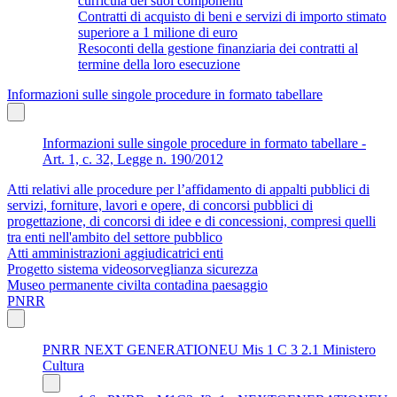
curricula dei suoi componenti
Contratti di acquisto di beni e servizi di importo stimato
superiore a 1 milione di euro
Resoconti della gestione finanziaria dei contratti al
termine della loro esecuzione
Informazioni sulle singole procedure in formato tabellare
Informazioni sulle singole procedure in formato tabellare -
Art. 1, c. 32, Legge n. 190/2012
Atti relativi alle procedure per l’affidamento di appalti pubblici di
servizi, forniture, lavori e opere, di concorsi pubblici di
progettazione, di concorsi di idee e di concessioni, compresi quelli
tra enti nell'ambito del settore pubblico
Atti amministrazioni aggiudicatrici enti
Progetto sistema videosorveglianza sicurezza
Museo permanente civilta contadina paesaggio
PNRR
PNRR NEXT GENERATIONEU Mis 1 C 3 2.1 Ministero
Cultura