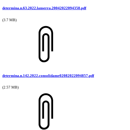
determina.n.63.2022.lanserra.20042022094358.pdf
(3.7 MB)
determina.n.142.2022.consolidame02082022094857.pdf
(2.57 MB)