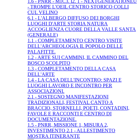
1.6 - PNRR - M1C3. I2. 1 - NEXTGENERATIONEU
- TROMPE L'OEIL CENTRO STORICO COLLI
CUL VELINO
6.1 - L'ALBERGO DIFFUSO DEI BORGHI
LUOGHI D'ARTE STORIA NATURA
ACCOGLIENZA CUORE DELLA VALLE SANTA
(GENERALE)
1.1 - COMPLETAMENTO CENTRO VISITE
DELL'ARCHEOLOGIA IL POPOLO DELLE
PALAFITTE.
1.2 - ARTE SUI CAMMINI, IL CAMMINO DEL
BOSCO SCOLPITO
1.3 - COMPLETAMENTO DELLA CASA
DELL'ARTE
1.4 - LA CASA DELL'INCONTRO: SPAZI E
LUOGHI LAVORO E INCONTRO PER
ASSOCIAZIONI.
2.1 - SOSTEGNO MANIFESTAZIONI
TRADIZIONALI, FESTIVAL CANTO A
BRACCIO, STORNELLI, POETI, CONTADINI,
FAVOLE E RACCONTI E CENTRO DI
DOCUMENTAZIONE.
1.5 - PNRR, MISSIONE 1, MISURA 2,
INVESTIMENTO 2.1 - ALLESTIMENTO
MOSTRA ITINERANTE