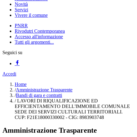
Novità
Servizi
Vivere il comune
PNRR
Rivodutri Contemporanea
Accesso all'informazione
Tutti gli argomenti...
Seguici su
Accedi
Home
/
Amministrazione Trasparente
/
Bandi di gara e contratti
/
LAVORI DI RIQUALIFICAZIONE ED
EFFICIENTAMENTO DELL'IMMOBILE COMUNALE
SEDE DEI SERVIZI CULTURALI TERRITORIALI.
CUP: F21E18000330002 - CIG: 8983903748
Amministrazione Trasparente