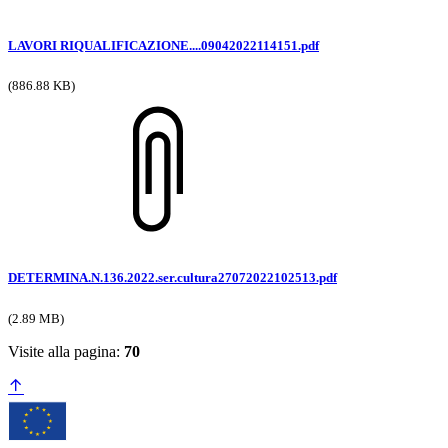
LAVORI RIQUALIFICAZIONE....09042022114151.pdf
(886.88 KB)
DETERMINA.N.136.2022.ser.cultura27072022102513.pdf
(2.89 MB)
Visite alla pagina:
70