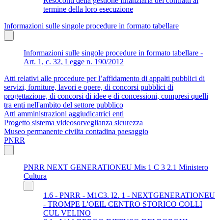
Resoconti della gestione finanziaria dei contratti al
termine della loro esecuzione
Informazioni sulle singole procedure in formato tabellare
Informazioni sulle singole procedure in formato tabellare -
Art. 1, c. 32, Legge n. 190/2012
Atti relativi alle procedure per l’affidamento di appalti pubblici di
servizi, forniture, lavori e opere, di concorsi pubblici di
progettazione, di concorsi di idee e di concessioni, compresi quelli
tra enti nell'ambito del settore pubblico
Atti amministrazioni aggiudicatrici enti
Progetto sistema videosorveglianza sicurezza
Museo permanente civilta contadina paesaggio
PNRR
PNRR NEXT GENERATIONEU Mis 1 C 3 2.1 Ministero
Cultura
1.6 - PNRR - M1C3. I2. 1 - NEXTGENERATIONEU
- TROMPE L'OEIL CENTRO STORICO COLLI
CUL VELINO