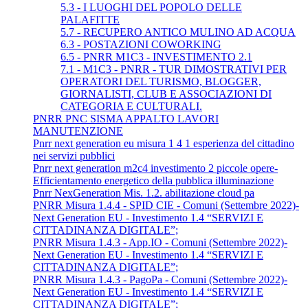
5.3 - I LUOGHI DEL POPOLO DELLE
PALAFITTE
5.7 - RECUPERO ANTICO MULINO AD ACQUA
6.3 - POSTAZIONI COWORKING
6.5 - PNRR M1C3 - INVESTIMENTO 2.1
7.1 - M1C3 - PNRR - TUR DIMOSTRATIVI PER
OPERATORI DEL TURISMO, BLOGGER,
GIORNALISTI, CLUB E ASSOCIAZIONI DI
CATEGORIA E CULTURALI.
PNRR PNC SISMA APPALTO LAVORI
MANUTENZIONE
Pnrr next generation eu misura 1 4 1 esperienza del cittadino
nei servizi pubblici
Pnrr next generation m2c4 investimento 2 piccole opere-
Efficientamento energetico della pubblica illuminazione
Pnrr NexGeneration Mis. 1.2. abilitazione cloud pa
PNRR Misura 1.4.4 - SPID CIE - Comuni (Settembre 2022)-
Next Generation EU - Investimento 1.4 “SERVIZI E
CITTADINANZA DIGITALE”;
PNRR Misura 1.4.3 - App.IO - Comuni (Settembre 2022)-
Next Generation EU - Investimento 1.4 “SERVIZI E
CITTADINANZA DIGITALE”;
PNRR Misura 1.4.3 - PagoPa - Comuni (Settembre 2022)-
Next Generation EU - Investimento 1.4 “SERVIZI E
CITTADINANZA DIGITALE”;