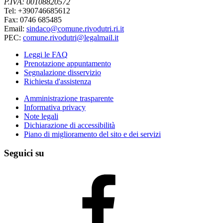
P.IVA: 00108820572
Tel: +390746685612
Fax: 0746 685485
Email:
sindaco@comune.rivodutri.ri.it
PEC:
comune.rivodutri@legalmail.it
Leggi le FAQ
Prenotazione appuntamento
Segnalazione disservizio
Richiesta d'assistenza
Amministrazione trasparente
Informativa privacy
Note legali
Dichiarazione di accessibilità
Piano di miglioramento del sito e dei servizi
Seguici su