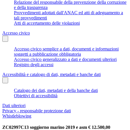
Relazione del responsabile della prevenzione della corruzione
e della trasparenza
Provvedimenti adottati dall'ANAC ed atti di adeguamento a
tali provvedimenti
Atti di accertamento delle violazioni
Accesso civico
Accesso civico semplice a dati, documenti e informazioni
soggetti a pubblicazione obbligatoria
Accesso civico generalizzato a dati e documenti ulteriori
Registro degli accessi
Accessibilità e catalogo di dati, metadati e banche dati
Catalogo dei dati, metadati e della banche dati
Obiettivi di accessibilità
Dati ulteriori
Privacy - responsabile protezione dati
Whistleblowing
ZC02997C13 soggiorno marino 2019 e asm € 12.500,00