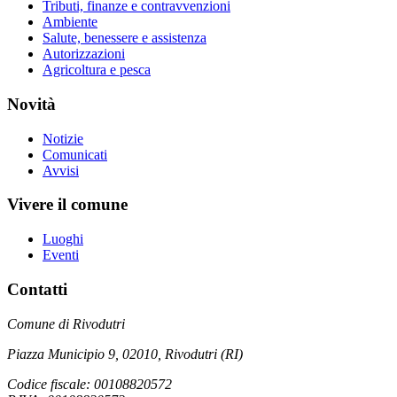
Tributi, finanze e contravvenzioni
Ambiente
Salute, benessere e assistenza
Autorizzazioni
Agricoltura e pesca
Novità
Notizie
Comunicati
Avvisi
Vivere il comune
Luoghi
Eventi
Contatti
Comune di Rivodutri
Piazza Municipio 9, 02010, Rivodutri (RI)
Codice fiscale: 00108820572