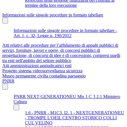
Resoconti della gestione finanziaria dei contratti al
termine della loro esecuzione
Informazioni sulle singole procedure in formato tabellare
Informazioni sulle singole procedure in formato tabellare -
Art. 1, c. 32, Legge n. 190/2012
Atti relativi alle procedure per l’affidamento di appalti pubblici di
servizi, forniture, lavori e opere, di concorsi pubblici di
progettazione, di concorsi di idee e di concessioni, compresi quelli
tra enti nell'ambito del settore pubblico
Atti amministrazioni aggiudicatrici enti
Progetto sistema videosorveglianza sicurezza
Museo permanente civilta contadina paesaggio
PNRR
PNRR NEXT GENERATIONEU Mis 1 C 3 2.1 Ministero
Cultura
1.6 - PNRR - M1C3. I2. 1 - NEXTGENERATIONEU
- TROMPE L'OEIL CENTRO STORICO COLLI
CUL VELINO