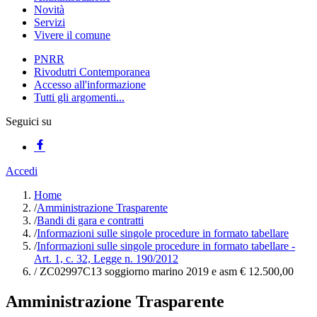
Novità
Servizi
Vivere il comune
PNRR
Rivodutri Contemporanea
Accesso all'informazione
Tutti gli argomenti...
Seguici su
Accedi
Home
/
Amministrazione Trasparente
/
Bandi di gara e contratti
/
Informazioni sulle singole procedure in formato tabellare
/
Informazioni sulle singole procedure in formato tabellare -
Art. 1, c. 32, Legge n. 190/2012
/
ZC02997C13 soggiorno marino 2019 e asm € 12.500,00
Amministrazione Trasparente