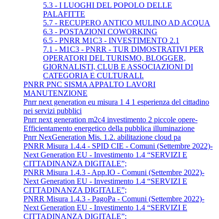
5.3 - I LUOGHI DEL POPOLO DELLE
PALAFITTE
5.7 - RECUPERO ANTICO MULINO AD ACQUA
6.3 - POSTAZIONI COWORKING
6.5 - PNRR M1C3 - INVESTIMENTO 2.1
7.1 - M1C3 - PNRR - TUR DIMOSTRATIVI PER
OPERATORI DEL TURISMO, BLOGGER,
GIORNALISTI, CLUB E ASSOCIAZIONI DI
CATEGORIA E CULTURALI.
PNRR PNC SISMA APPALTO LAVORI
MANUTENZIONE
Pnrr next generation eu misura 1 4 1 esperienza del cittadino
nei servizi pubblici
Pnrr next generation m2c4 investimento 2 piccole opere-
Efficientamento energetico della pubblica illuminazione
Pnrr NexGeneration Mis. 1.2. abilitazione cloud pa
PNRR Misura 1.4.4 - SPID CIE - Comuni (Settembre 2022)-
Next Generation EU - Investimento 1.4 “SERVIZI E
CITTADINANZA DIGITALE”;
PNRR Misura 1.4.3 - App.IO - Comuni (Settembre 2022)-
Next Generation EU - Investimento 1.4 “SERVIZI E
CITTADINANZA DIGITALE”;
PNRR Misura 1.4.3 - PagoPa - Comuni (Settembre 2022)-
Next Generation EU - Investimento 1.4 “SERVIZI E
CITTADINANZA DIGITALE”;