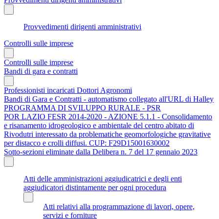
Provvedimenti dirigenti amministrativi
Controlli sulle imprese
Controlli sulle imprese
Bandi di gara e contratti
Professionisti incaricati Dottori Agronomi
Bandi di Gara e Contratti - automatismo collegato all'URL di Halley
PROGRAMMA DI SVILUPPO RURALE - PSR
POR LAZIO FESR 2014-2020 - AZIONE 5.1.1 - Consolidamento
e risanamento idrogeologico e ambientale del centro abitato di
Rivodutri interessato da problematiche geomorfologiche gravitative
per distacco e crolli diffusi. CUP: F29D15001630002
Sotto-sezioni eliminate dalla Delibera n. 7 del 17 gennaio 2023
Atti delle amministrazioni aggiudicatrici e degli enti
aggiudicatori distintamente per ogni procedura
Atti relativi alla programmazione di lavori, opere,
servizi e forniture