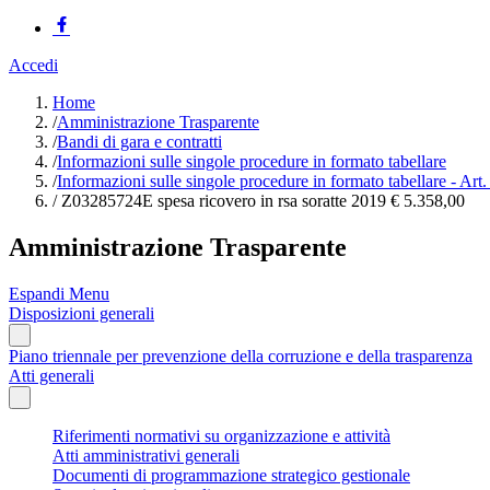
Accedi
Home
/
Amministrazione Trasparente
/
Bandi di gara e contratti
/
Informazioni sulle singole procedure in formato tabellare
/
Informazioni sulle singole procedure in formato tabellare - Art
/
Z03285724E spesa ricovero in rsa soratte 2019 € 5.358,00
Amministrazione Trasparente
Espandi Menu
Disposizioni generali
Piano triennale per prevenzione della corruzione e della trasparenza
Atti generali
Riferimenti normativi su organizzazione e attività
Atti amministrativi generali
Documenti di programmazione strategico gestionale