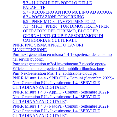
5.3 - I LUOGHI DEL POPOLO DELLE
PALAFITTE
5.7 - RECUPERO ANTICO MULINO AD ACQUA
6.3 - POSTAZIONI COWORKING
6.5 - PNRR M1C3 - INVESTIMENTO 2.1
7.1 - M1C3 - PNRR - TUR DIMOSTRATIVI PER
OPERATORI DEL TURISMO, BLOGGER,
GIORNALISTI, CLUB E ASSOCIAZIONI DI
CATEGORIA E CULTURALI.
PNRR PNC SISMA APPALTO LAVORI
MANUTENZIONE
Pnrr next generation eu misura 1 4 1 esperienza del cittadino
nei servizi pubblici
Pnrr next generation m2c4 investimento 2 piccole opere-
Efficientamento energetico della pubblica illuminazione
Pnrr NexGeneration Mis. 1.2. abilitazione cloud pa
PNRR Misura 1.4.4 - SPID CIE - Comuni (Settembre 2022)-
Next Generation EU - Investimento 1.4 “SERVIZI E
CITTADINANZA DIGITALE”;
PNRR Misura 1.4.3 - App.IO - Comuni (Settembre 2022)-
Next Generation EU - Investimento 1.4 “SERVIZI E
CITTADINANZA DIGITALE”;
PNRR Misura 1.4.3 - PagoPa - Comuni (Settembre 2022)-
Next Generation EU - Investimento 1.4 “SERVIZI E
CITTADINANZA DIGITALE”;