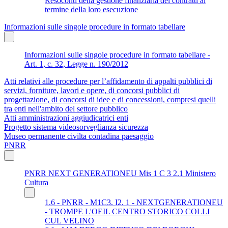
Resoconti della gestione finanziaria dei contratti al
termine della loro esecuzione
Informazioni sulle singole procedure in formato tabellare
Informazioni sulle singole procedure in formato tabellare -
Art. 1, c. 32, Legge n. 190/2012
Atti relativi alle procedure per l’affidamento di appalti pubblici di
servizi, forniture, lavori e opere, di concorsi pubblici di
progettazione, di concorsi di idee e di concessioni, compresi quelli
tra enti nell'ambito del settore pubblico
Atti amministrazioni aggiudicatrici enti
Progetto sistema videosorveglianza sicurezza
Museo permanente civilta contadina paesaggio
PNRR
PNRR NEXT GENERATIONEU Mis 1 C 3 2.1 Ministero
Cultura
1.6 - PNRR - M1C3. I2. 1 - NEXTGENERATIONEU
- TROMPE L'OEIL CENTRO STORICO COLLI
CUL VELINO