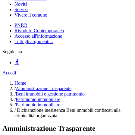
Novità
Servizi
Vivere il comune
PNRR
Rivodutri Contemporanea
Accesso all'informazione
Tutti gli argomenti...
Seguici su
Accedi
Home
/
Amministrazione Trasparente
/
Beni immobili e gestione patrimonio
/
Patrimonio immobiliare
/
Patrimonio immobiliare
/
Dichiarazione inesistenza Beni immobili confiscati alla
criminalità organizzata
Amministrazione Trasparente