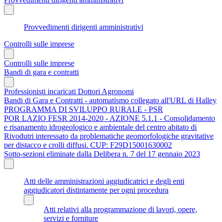
Provvedimenti dirigenti amministrativi
Controlli sulle imprese
Controlli sulle imprese
Bandi di gara e contratti
Professionisti incaricati Dottori Agronomi
Bandi di Gara e Contratti - automatismo collegato all'URL di Halley
PROGRAMMA DI SVILUPPO RURALE - PSR
POR LAZIO FESR 2014-2020 - AZIONE 5.1.1 - Consolidamento
e risanamento idrogeologico e ambientale del centro abitato di
Rivodutri interessato da problematiche geomorfologiche gravitative
per distacco e crolli diffusi. CUP: F29D15001630002
Sotto-sezioni eliminate dalla Delibera n. 7 del 17 gennaio 2023
Atti delle amministrazioni aggiudicatrici e degli enti
aggiudicatori distintamente per ogni procedura
Atti relativi alla programmazione di lavori, opere,
servizi e forniture