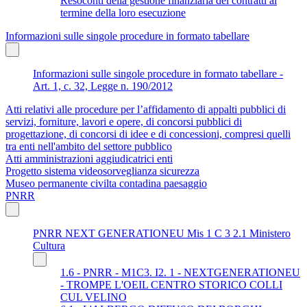
Resoconti della gestione finanziaria dei contratti al
termine della loro esecuzione
Informazioni sulle singole procedure in formato tabellare
Informazioni sulle singole procedure in formato tabellare -
Art. 1, c. 32, Legge n. 190/2012
Atti relativi alle procedure per l’affidamento di appalti pubblici di
servizi, forniture, lavori e opere, di concorsi pubblici di
progettazione, di concorsi di idee e di concessioni, compresi quelli
tra enti nell'ambito del settore pubblico
Atti amministrazioni aggiudicatrici enti
Progetto sistema videosorveglianza sicurezza
Museo permanente civilta contadina paesaggio
PNRR
PNRR NEXT GENERATIONEU Mis 1 C 3 2.1 Ministero
Cultura
1.6 - PNRR - M1C3. I2. 1 - NEXTGENERATIONEU
- TROMPE L'OEIL CENTRO STORICO COLLI
CUL VELINO