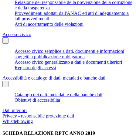
Relazione del responsabile della prevenzione della corruzione
e della trasparenza
Provvedimenti adottati dall'ANAC ed atti di adeguamento a
tali provvedimenti
Atti di accertamento delle violazioni
Accesso civico
Accesso civico semplice a dati, documenti e informazioni
soggetti a pubblicazione obbligatoria
Accesso civico generalizzato a dati e documenti ulteriori
Registro degli accessi
Accessibilità e catalogo di dati, metadati e banche dati
Catalogo dei dati, metadati e della banche dati
Obiettivi di accessibilità
Dati ulteriori
Privacy - responsabile protezione dati
Whistleblowing
SCHEDA RELAZIONE RPTC ANNO 2019