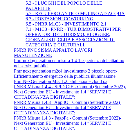
5.3 - I LUOGHI DEL POPOLO DELLE
PALAFITTE
5.7 - RECUPERO ANTICO MULINO AD ACQUA
6.3 - POSTAZIONI COWORKING
6.5 - PNRR M1C3 - INVESTIMENTO 2.1
7.1 - M1C3 - PNRR - TUR DIMOSTRATIVI PER
OPERATORI DEL TURISMO, BLOGGER,
GIORNALISTI, CLUB E ASSOCIAZIONI DI
CATEGORIA E CULTURALI.
PNRR PNC SISMA APPALTO LAVORI
MANUTENZIONE
Pnrr next generation eu misura 1 4 1 esperienza del cittadino
nei servizi pubblici
Pnrr next generation m2c4 investimento 2 piccole opere-
Efficientamento energetico della pubblica illuminazione
Pnrr NexGeneration Mis. 1.2. abilitazione cloud pa
PNRR Misura 1.4.4 - SPID CIE - Comuni (Settembre 2022)-
Next Generation EU - Investimento 1.4 “SERVIZI E
CITTADINANZA DIGITALE”;
PNRR Misura 1.4.3 - App.IO - Comuni (Settembre 2022)-
Next Generation EU - Investimento 1.4 “SERVIZI E
CITTADINANZA DIGITALE”;
PNRR Misura 1.4.3 - PagoPa - Comuni (Settembre 2022)-
Next Generation EU - Investimento 1.4 “SERVIZI E
CITTADINANZA DIGITALE”;