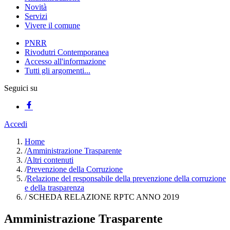
Novità
Servizi
Vivere il comune
PNRR
Rivodutri Contemporanea
Accesso all'informazione
Tutti gli argomenti...
Seguici su
Accedi
Home
/
Amministrazione Trasparente
/
Altri contenuti
/
Prevenzione della Corruzione
/
Relazione del responsabile della prevenzione della corruzione
e della trasparenza
/
SCHEDA RELAZIONE RPTC ANNO 2019
Amministrazione Trasparente