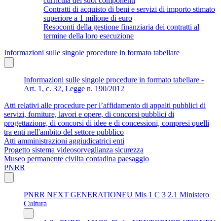
curricula dei suoi componenti
Contratti di acquisto di beni e servizi di importo stimato
superiore a 1 milione di euro
Resoconti della gestione finanziaria dei contratti al
termine della loro esecuzione
Informazioni sulle singole procedure in formato tabellare
Informazioni sulle singole procedure in formato tabellare -
Art. 1, c. 32, Legge n. 190/2012
Atti relativi alle procedure per l’affidamento di appalti pubblici di
servizi, forniture, lavori e opere, di concorsi pubblici di
progettazione, di concorsi di idee e di concessioni, compresi quelli
tra enti nell'ambito del settore pubblico
Atti amministrazioni aggiudicatrici enti
Progetto sistema videosorveglianza sicurezza
Museo permanente civilta contadina paesaggio
PNRR
PNRR NEXT GENERATIONEU Mis 1 C 3 2.1 Ministero
Cultura