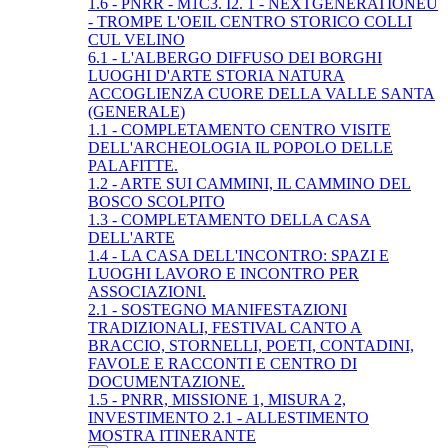
1.6 - PNRR - M1C3. I2. 1 - NEXTGENERATIONEU
- TROMPE L'OEIL CENTRO STORICO COLLI
CUL VELINO
6.1 - L'ALBERGO DIFFUSO DEI BORGHI
LUOGHI D'ARTE STORIA NATURA
ACCOGLIENZA CUORE DELLA VALLE SANTA
(GENERALE)
1.1 - COMPLETAMENTO CENTRO VISITE
DELL'ARCHEOLOGIA IL POPOLO DELLE
PALAFITTE.
1.2 - ARTE SUI CAMMINI, IL CAMMINO DEL
BOSCO SCOLPITO
1.3 - COMPLETAMENTO DELLA CASA
DELL'ARTE
1.4 - LA CASA DELL'INCONTRO: SPAZI E
LUOGHI LAVORO E INCONTRO PER
ASSOCIAZIONI.
2.1 - SOSTEGNO MANIFESTAZIONI
TRADIZIONALI, FESTIVAL CANTO A
BRACCIO, STORNELLI, POETI, CONTADINI,
FAVOLE E RACCONTI E CENTRO DI
DOCUMENTAZIONE.
1.5 - PNRR, MISSIONE 1, MISURA 2,
INVESTIMENTO 2.1 - ALLESTIMENTO
MOSTRA ITINERANTE