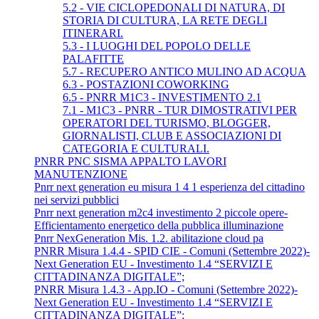
5.2 - VIE CICLOPEDONALI DI NATURA, DI
STORIA DI CULTURA, LA RETE DEGLI
ITINERARI.
5.3 - I LUOGHI DEL POPOLO DELLE
PALAFITTE
5.7 - RECUPERO ANTICO MULINO AD ACQUA
6.3 - POSTAZIONI COWORKING
6.5 - PNRR M1C3 - INVESTIMENTO 2.1
7.1 - M1C3 - PNRR - TUR DIMOSTRATIVI PER
OPERATORI DEL TURISMO, BLOGGER,
GIORNALISTI, CLUB E ASSOCIAZIONI DI
CATEGORIA E CULTURALI.
PNRR PNC SISMA APPALTO LAVORI
MANUTENZIONE
Pnrr next generation eu misura 1 4 1 esperienza del cittadino
nei servizi pubblici
Pnrr next generation m2c4 investimento 2 piccole opere-
Efficientamento energetico della pubblica illuminazione
Pnrr NexGeneration Mis. 1.2. abilitazione cloud pa
PNRR Misura 1.4.4 - SPID CIE - Comuni (Settembre 2022)-
Next Generation EU - Investimento 1.4 “SERVIZI E
CITTADINANZA DIGITALE”;
PNRR Misura 1.4.3 - App.IO - Comuni (Settembre 2022)-
Next Generation EU - Investimento 1.4 “SERVIZI E
CITTADINANZA DIGITALE”;