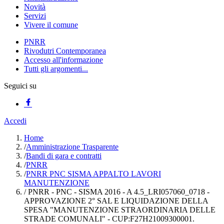
Novità
Servizi
Vivere il comune
PNRR
Rivodutri Contemporanea
Accesso all'informazione
Tutti gli argomenti...
Seguici su
Accedi
Home
/
Amministrazione Trasparente
/
Bandi di gara e contratti
/
PNRR
/
PNRR PNC SISMA APPALTO LAVORI
MANUTENZIONE
/
PNRR - PNC - SISMA 2016 - A 4.5_LRI057060_0718 -
APPROVAZIONE 2° SAL E LIQUIDAZIONE DELLA
SPESA "MANUTENZIONE STRAORDINARIA DELLE
STRADE COMUNALI" - CUP:F27H21009300001.