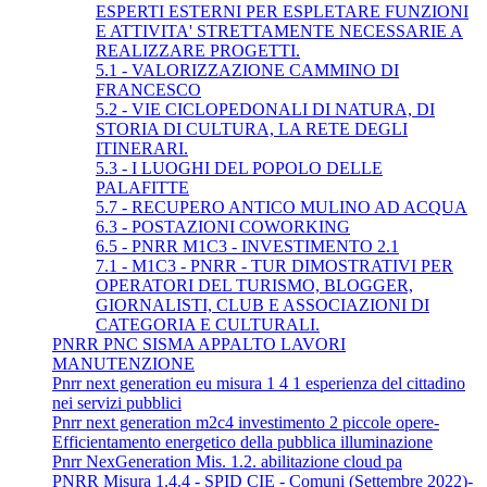
ESPERTI ESTERNI PER ESPLETARE FUNZIONI
E ATTIVITA' STRETTAMENTE NECESSARIE A
REALIZZARE PROGETTI.
5.1 - VALORIZZAZIONE CAMMINO DI
FRANCESCO
5.2 - VIE CICLOPEDONALI DI NATURA, DI
STORIA DI CULTURA, LA RETE DEGLI
ITINERARI.
5.3 - I LUOGHI DEL POPOLO DELLE
PALAFITTE
5.7 - RECUPERO ANTICO MULINO AD ACQUA
6.3 - POSTAZIONI COWORKING
6.5 - PNRR M1C3 - INVESTIMENTO 2.1
7.1 - M1C3 - PNRR - TUR DIMOSTRATIVI PER
OPERATORI DEL TURISMO, BLOGGER,
GIORNALISTI, CLUB E ASSOCIAZIONI DI
CATEGORIA E CULTURALI.
PNRR PNC SISMA APPALTO LAVORI
MANUTENZIONE
Pnrr next generation eu misura 1 4 1 esperienza del cittadino
nei servizi pubblici
Pnrr next generation m2c4 investimento 2 piccole opere-
Efficientamento energetico della pubblica illuminazione
Pnrr NexGeneration Mis. 1.2. abilitazione cloud pa
PNRR Misura 1.4.4 - SPID CIE - Comuni (Settembre 2022)-