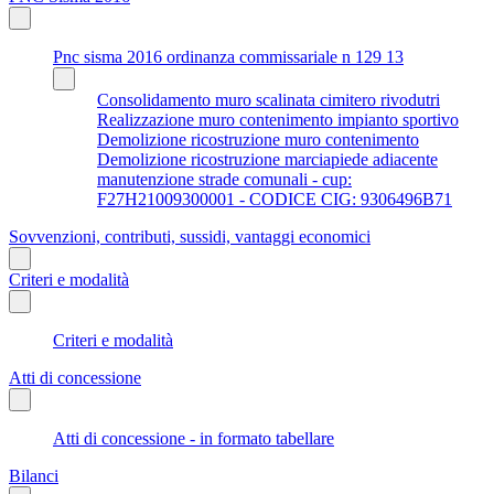
Pnc sisma 2016 ordinanza commissariale n 129 13
Consolidamento muro scalinata cimitero rivodutri
Realizzazione muro contenimento impianto sportivo
Demolizione ricostruzione muro contenimento
Demolizione ricostruzione marciapiede adiacente
manutenzione strade comunali - cup:
F27H21009300001 - CODICE CIG: 9306496B71
Sovvenzioni, contributi, sussidi, vantaggi economici
Criteri e modalità
Criteri e modalità
Atti di concessione
Atti di concessione - in formato tabellare
Bilanci