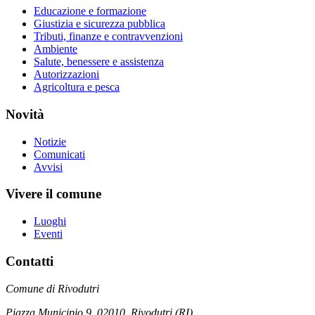
Educazione e formazione
Giustizia e sicurezza pubblica
Tributi, finanze e contravvenzioni
Ambiente
Salute, benessere e assistenza
Autorizzazioni
Agricoltura e pesca
Novità
Notizie
Comunicati
Avvisi
Vivere il comune
Luoghi
Eventi
Contatti
Comune di Rivodutri
Piazza Municipio 9, 02010, Rivodutri (RI)