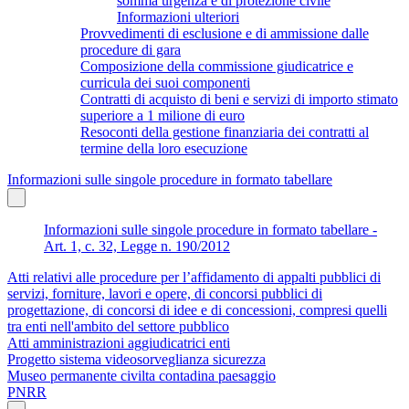
somma urgenza e di protezione civile
Informazioni ulteriori
Provvedimenti di esclusione e di ammissione dalle
procedure di gara
Composizione della commissione giudicatrice e
curricula dei suoi componenti
Contratti di acquisto di beni e servizi di importo stimato
superiore a 1 milione di euro
Resoconti della gestione finanziaria dei contratti al
termine della loro esecuzione
Informazioni sulle singole procedure in formato tabellare
Informazioni sulle singole procedure in formato tabellare -
Art. 1, c. 32, Legge n. 190/2012
Atti relativi alle procedure per l’affidamento di appalti pubblici di
servizi, forniture, lavori e opere, di concorsi pubblici di
progettazione, di concorsi di idee e di concessioni, compresi quelli
tra enti nell'ambito del settore pubblico
Atti amministrazioni aggiudicatrici enti
Progetto sistema videosorveglianza sicurezza
Museo permanente civilta contadina paesaggio
PNRR