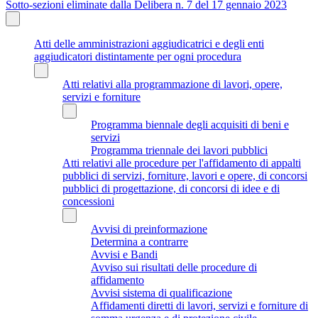
Sotto-sezioni eliminate dalla Delibera n. 7 del 17 gennaio 2023
Atti delle amministrazioni aggiudicatrici e degli enti
aggiudicatori distintamente per ogni procedura
Atti relativi alla programmazione di lavori, opere,
servizi e forniture
Programma biennale degli acquisiti di beni e
servizi
Programma triennale dei lavori pubblici
Atti relativi alle procedure per l'affidamento di appalti
pubblici di servizi, forniture, lavori e opere, di concorsi
pubblici di progettazione, di concorsi di idee e di
concessioni
Avvisi di preinformazione
Determina a contrarre
Avvisi e Bandi
Avviso sui risultati delle procedure di
affidamento
Avvisi sistema di qualificazione
Affidamenti diretti di lavori, servizi e forniture di