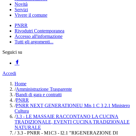
Novità
Servizi
Vivere il comune
PNRR
Rivodutri Contemporanea
Accesso all'informazione
Tutti gli argomenti...
Seguici su
Accedi
Home
/
Amministrazione Trasparente
/
Bandi di gara e contratti
/
PNRR
/
PNRR NEXT GENERATIONEU Mis 1 C 3 2.1 Ministero
Cultura
/
3.3 - LE MASSAIE RACCONTANO LA CUCINA
TRADIZIONALE, EVENTI CUCINA TRADIZIONALE
NATURALE
/
3.3 - PNRR - M1C3 - I2.1 "RIGENERAZIONE DI