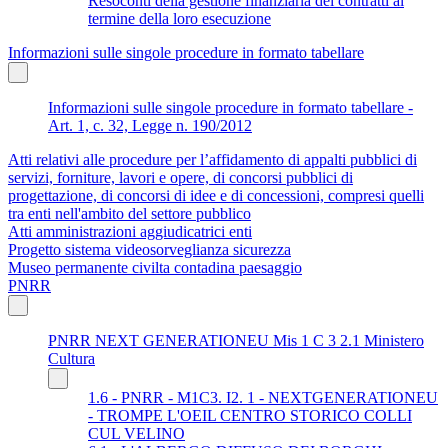
Resoconti della gestione finanziaria dei contratti al
termine della loro esecuzione
Informazioni sulle singole procedure in formato tabellare
Informazioni sulle singole procedure in formato tabellare -
Art. 1, c. 32, Legge n. 190/2012
Atti relativi alle procedure per l’affidamento di appalti pubblici di
servizi, forniture, lavori e opere, di concorsi pubblici di
progettazione, di concorsi di idee e di concessioni, compresi quelli
tra enti nell'ambito del settore pubblico
Atti amministrazioni aggiudicatrici enti
Progetto sistema videosorveglianza sicurezza
Museo permanente civilta contadina paesaggio
PNRR
PNRR NEXT GENERATIONEU Mis 1 C 3 2.1 Ministero
Cultura
1.6 - PNRR - M1C3. I2. 1 - NEXTGENERATIONEU
- TROMPE L'OEIL CENTRO STORICO COLLI
CUL VELINO