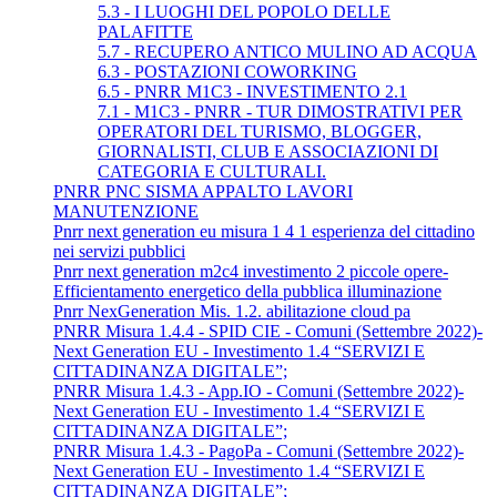
5.3 - I LUOGHI DEL POPOLO DELLE
PALAFITTE
5.7 - RECUPERO ANTICO MULINO AD ACQUA
6.3 - POSTAZIONI COWORKING
6.5 - PNRR M1C3 - INVESTIMENTO 2.1
7.1 - M1C3 - PNRR - TUR DIMOSTRATIVI PER
OPERATORI DEL TURISMO, BLOGGER,
GIORNALISTI, CLUB E ASSOCIAZIONI DI
CATEGORIA E CULTURALI.
PNRR PNC SISMA APPALTO LAVORI
MANUTENZIONE
Pnrr next generation eu misura 1 4 1 esperienza del cittadino
nei servizi pubblici
Pnrr next generation m2c4 investimento 2 piccole opere-
Efficientamento energetico della pubblica illuminazione
Pnrr NexGeneration Mis. 1.2. abilitazione cloud pa
PNRR Misura 1.4.4 - SPID CIE - Comuni (Settembre 2022)-
Next Generation EU - Investimento 1.4 “SERVIZI E
CITTADINANZA DIGITALE”;
PNRR Misura 1.4.3 - App.IO - Comuni (Settembre 2022)-
Next Generation EU - Investimento 1.4 “SERVIZI E
CITTADINANZA DIGITALE”;
PNRR Misura 1.4.3 - PagoPa - Comuni (Settembre 2022)-
Next Generation EU - Investimento 1.4 “SERVIZI E
CITTADINANZA DIGITALE”;