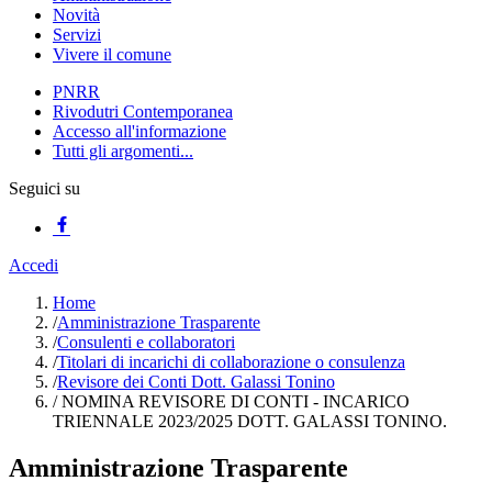
Novità
Servizi
Vivere il comune
PNRR
Rivodutri Contemporanea
Accesso all'informazione
Tutti gli argomenti...
Seguici su
Accedi
Home
/
Amministrazione Trasparente
/
Consulenti e collaboratori
/
Titolari di incarichi di collaborazione o consulenza
/
Revisore dei Conti Dott. Galassi Tonino
/
NOMINA REVISORE DI CONTI - INCARICO
TRIENNALE 2023/2025 DOTT. GALASSI TONINO.
Amministrazione Trasparente