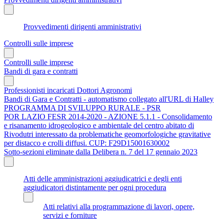
Provvedimenti dirigenti amministrativi
Controlli sulle imprese
Controlli sulle imprese
Bandi di gara e contratti
Professionisti incaricati Dottori Agronomi
Bandi di Gara e Contratti - automatismo collegato all'URL di Halley
PROGRAMMA DI SVILUPPO RURALE - PSR
POR LAZIO FESR 2014-2020 - AZIONE 5.1.1 - Consolidamento
e risanamento idrogeologico e ambientale del centro abitato di
Rivodutri interessato da problematiche geomorfologiche gravitative
per distacco e crolli diffusi. CUP: F29D15001630002
Sotto-sezioni eliminate dalla Delibera n. 7 del 17 gennaio 2023
Atti delle amministrazioni aggiudicatrici e degli enti
aggiudicatori distintamente per ogni procedura
Atti relativi alla programmazione di lavori, opere,
servizi e forniture